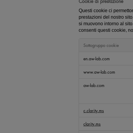
Cookie di prestazione
e
Questi cookie ci permettono
n
prestazioni del nostro sit
e
si muovono intorno al sit
c
consenti questi cookie, no
e
s
s
Sottogruppo cookie
a
C
r
en.aw-lab.com
o
i
o
www.aw-lab.com
k
i
aw-lab.com
e
d
i
p
c.clarity.ms
r
e
clarity.ms
s