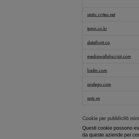
o
k
static.criteo.net
i
e
tpmn.co.kr
d
i
datafront.co
f
u
mediawallahscript.com
n
z
liadm.com
i
o
aralego.com
n
a
ants.vn
l
i
t
Cookie per pubblicità mira
à
Questi cookie possono esser
da queste aziende per costr