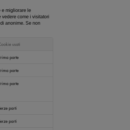
 e migliorare le
 vedere come i visitatori
indi anonime. Se non
Cookie usati
Prima parte
Prima parte
Prima parte
erze parti
erze parti