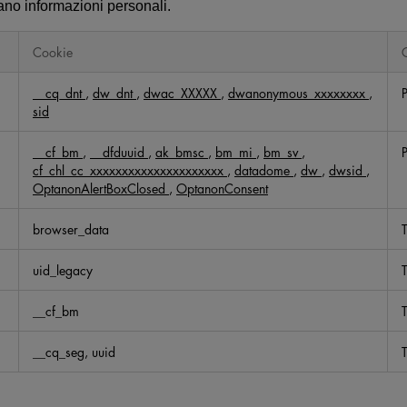
ano informazioni personali.
Cookie
__cq_dnt
,
dw_dnt
,
dwac_XXXXX
,
dwanonymous_xxxxxxxx
,
sid
__cf_bm
,
__dfduuid
,
ak_bmsc
,
bm_mi
,
bm_sv
,
cf_chl_cc_xxxxxxxxxxxxxxxxxxxxx
,
datadome
,
dw
,
dwsid
,
OptanonAlertBoxClosed
,
OptanonConsent
browser_data
T
uid_legacy
T
__cf_bm
T
__cq_seg, uuid
T