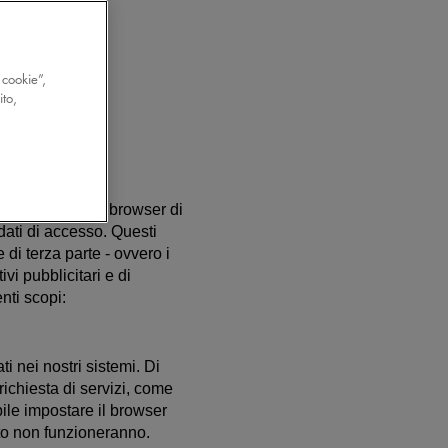
 cookie”,
ito,
tente, chiede al browser di
 dati di accesso. Questi
di terza parte - ovvero i
vi pubblicitari e di
nti scopi:
​​nei nostri sistemi. Di
richiesta di servizi, come
bile impostare il browser
ito non funzioneranno.