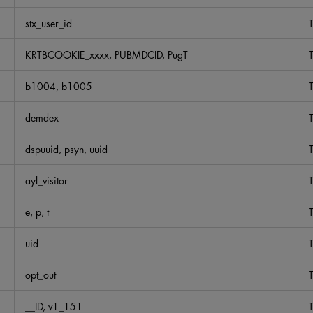
stx_user_id
T
KRTBCOOKIE_xxxx, PUBMDCID, PugT
T
b1004, b1005
T
demdex
T
dspuuid, psyn, uuid
T
ayl_visitor
T
e, p, t
T
uid
T
opt_out
T
__ID, v1_151
T