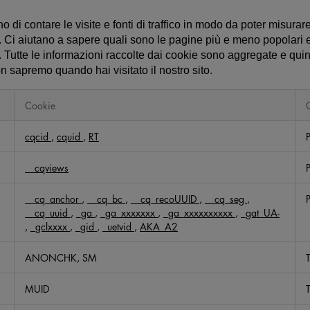
 di contare le visite e fonti di traffico in modo da poter misurare
o. Ci aiutano a sapere quali sono le pagine più e meno popolari e
o. Tutte le informazioni raccolte dai cookie sono aggregate e qu
n sapremo quando hai visitato il nostro sito.
Cookie
cqcid
,
cquid
,
RT
__cqviews
__cq_anchor
,
__cq_bc
,
__cq_recoUUID
,
__cq_seg
,
__cq_uuid
,
_ga
,
_ga_xxxxxxx
,
_ga_xxxxxxxxxx
,
_gat_UA-
,
_gclxxxx
,
_gid
,
_uetvid
,
AKA_A2
ANONCHK, SM
T
MUID
T