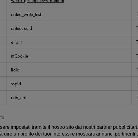
weird_get_top_level_domain
criteo_write_test
T
criteo, uuid
T
e, p, t
T
mCookie
T
lidid
T
sspid
T
urtb_crit
T
ta
e impostati tramite il nostro sito dai nostri partner pubblicitari
uire un profilo dei tuoi interessi e mostrarti annunci pertinenti su