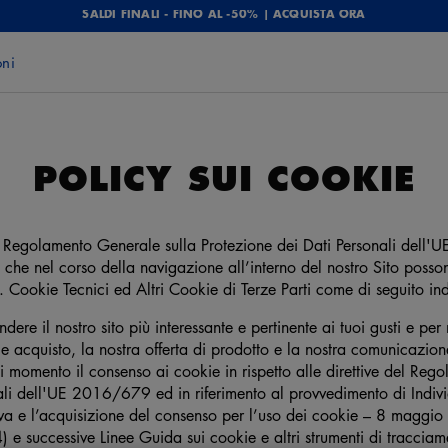
SALDI FINALI - FINO AL -50% | ACQUISTA ORA
oni
POLICY SUI COOKIE
 del Regolamento Generale sulla Protezione dei Dati Personali de
 che nel corso della navigazione all’interno del nostro Sito posso
. Cookie Tecnici ed Altri Cookie di Terze Parti come di seguito in
dere il nostro sito più interessante e pertinente ai tuoi gusti e per
e acquisto, la nostra offerta di prodotto e la nostra comunicazion
i momento il consenso ai cookie in rispetto alle direttive del Reg
ali dell'UE 2016/679 ed in riferimento al provvedimento di Indiv
tiva e l’acquisizione del consenso per l’uso dei cookie – 8 maggi
 e successive Linee Guida sui cookie e altri strumenti di tracci