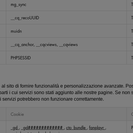
mg_sync
T
__cq_recoUUID
T
muidn
T
__cq_anchor, __cqcviews, __cqviews
T
PHPSESSID
T
al sito di fornire funzionalità e personalizzazione avanzate. P
parti i cui servizi sono stati aggiunto alle nostre pagine. Se non 
sti servizi potrebbero non funzionare correttamente.
Cookie
_gd
,
_gd#############
,
cto_bundle
,
fanplayr
,