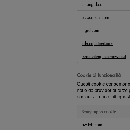
t
cm.mgid.com
a
z
e.cquotient.com
i
o
mgid.com
n
e
cdn.cquotient.com
inrecruiting.intervieweb.it
Cookie di funzionalità
Questi cookie consentono 
noi o da provider di terze 
cookie, alcuni o tutti que
Sottogruppo cookie
C
aw-lab.com
o