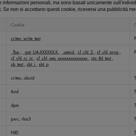
informazioni personali, ma sono basati unicamente sull'indivi
et. Se non si accettano questi cookie, riceverai una pubblicità m
Cookie
criteo_write_test
_fbp
,
_gat_UA-XXXXXX-X
,
_uetsid
,
cf_chl_2
,
cf_chl_prog
,
cf_chl_rc_ni
,
cf_chl_seq_xxxxxxxxxxxxxx
,
cto_tld_test
,
sb_test
,
sbt_i
,
sbt_p
criteo, obuid
T
tluid
T
dpm
T
pxrc, rlas3
T
NID
T