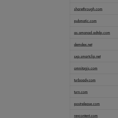
i
sharethrough.com
t
à
pubmatic.com
m
i
as.amanad.adtdp.com
r
a
demdex.net
t
a
sxp.smartclip.net
omnitagjs.com
turboadv.com
turn.com
postrelease.com
revcontent.com