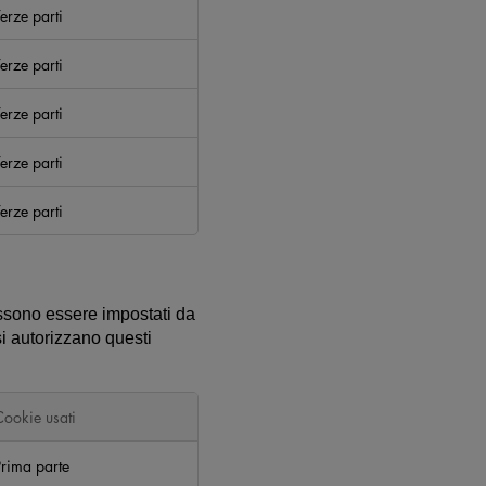
erze parti
erze parti
erze parti
erze parti
erze parti
ossono essere impostati da
si autorizzano questi
Cookie usati
Prima parte