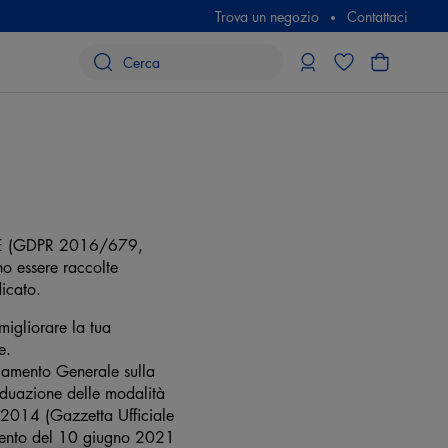
Trova un negozio
Contattaci
ll'UE (GDPR 2016/679,
no essere raccolte
dicato.
 migliorare la tua
e.
olamento Generale sulla
iduazione delle modalità
o 2014 (Gazzetta Ufficiale
amento del 10 giugno 2021