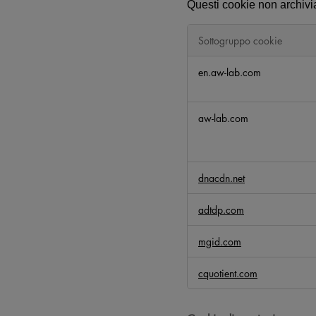
Questi cookie non archivi
Sottogruppo cookie
C
en.aw-lab.com
o
o
k
aw-lab.com
i
e
s
t
dnacdn.net
r
e
adtdp.com
t
t
mgid.com
a
m
cquotient.com
e
n
t