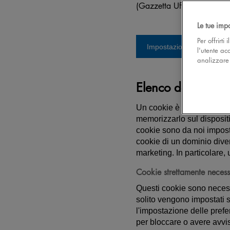
(Gazzetta Ufficiale n.163 
Le tue imp
Per offrirti
Impostazioni cookie
l'utente ac
analizzare l
Elenco dei cookie
Un cookie è una piccola po
memorizzarlo sul dispositiv
cookie sono da noi imposta
cookie di un dominio divers
marketing. In particolare, 
Cookie strettamente necess
Questi cookie sono necessa
solito vengono impostati so
l'impostazione delle prefe
per bloccare o avere avvi