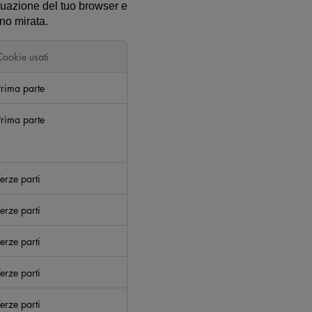
duazione del tuo browser e
eno mirata.
Cookie usati
Prima parte
Prima parte
erze parti
erze parti
erze parti
erze parti
erze parti