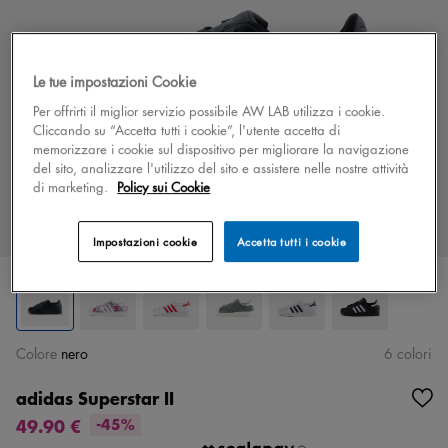
Le tue impostazioni Cookie
Per offrirti il miglior servizio possibile AW LAB utilizza i cookie.
Cliccando su “Accetta tutti i cookie”, l'utente accetta di
memorizzare i cookie sul dispositivo per migliorare la navigazione
del sito, analizzare l'utilizzo del sito e assistere nelle nostre attività
di marketing.
Policy sui Cookie
Impostazioni cookie
Accetta tutti i cookie
Colore
nero
6 colori
adidas Superstar II
49.90 €
-45%