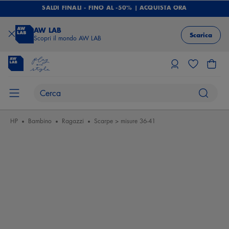
SALDI FINALI - FINO AL -50% | ACQUISTA ORA
AW LAB
Scarica
Scopri il mondo AW LAB
HP
Bambino
Ragazzi
Scarpe > misure 36-41