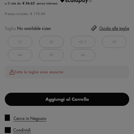
€ 36.63
Prezzo iniziale:
€ 170.00
Taglia
No available sizes
Guida alle taglie
41
42
42,5
43
44
45
46
Tutte le taglie sono esaurite
Aggiungi al Carrello
Cerca in Negozio
Condividi