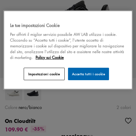
Le tue impostazioni Cookie
Per offrirti il miglior servizio possibile AW LAB utilizza i cookie.
Cliccando su “Accetta tutti i cookie”, l'utente accetta di
memorizzare i cookie sul dispositivo per migliorare la navigazione
del sito, analizzare l'utilizzo del sito e assistere nelle nostre attività
di marketing.
Policy sui Cookie
Impostazioni cookie
Accetta tutti i cookie
Colore
nero/bianco
2 colori
On Cloudtilt
109.90 €
-35%