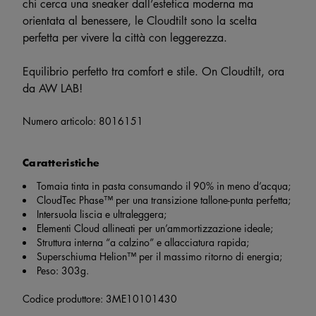
chi cerca una sneaker dall’estetica moderna ma
orientata al benessere, le Cloudtilt sono la scelta
perfetta per vivere la città con leggerezza.
Equilibrio perfetto tra comfort e stile. On Cloudtilt, ora
da AW LAB!
Numero articolo:
8016151
Caratteristiche
Tomaia tinta in pasta consumando il 90% in meno d’acqua;
CloudTec Phase™ per una transizione tallone-punta perfetta;
Intersuola liscia e ultraleggera;
Elementi Cloud allineati per un’ammortizzazione ideale;
Struttura interna “a calzino” e allacciatura rapida;
Superschiuma Helion™ per il massimo ritorno di energia;
Peso: 303g.
Codice produttore: 3ME10101430