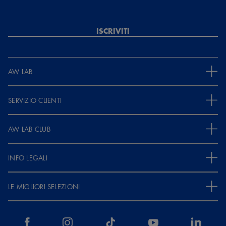
Guest
7 mesi e 26 giorni fa
ISCRIVITI
Design perfetto, materiali e colori ottimi, quanto al. Comfort
andrebbe migliorato. Pianta stretta e soletta un po' dura
AW LAB
MOSTRA ALTRE RECENSIONI
SERVIZIO CLIENTI
AW LAB CLUB
INFO LEGALI
LE MIGLIORI SELEZIONI