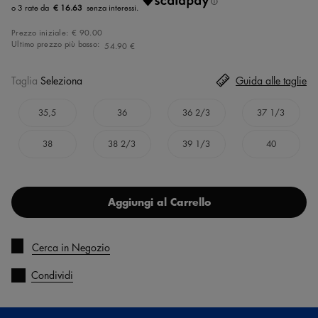
€ 16.63
Prezzo iniziale:
€ 90.00
Ultimo prezzo più basso:
54.90 €
Taglia
Seleziona
Guida alle taglie
35,5
36
36 2/3
37 1/3
38
38 2/3
39 1/3
40
Aggiungi al Carrello
Cerca in Negozio
Condividi