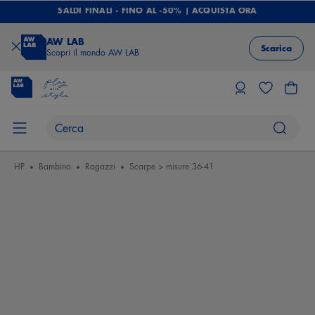
SALDI FINALI - FINO AL -50% | ACQUISTA ORA
AW LAB
Scarica
Scopri il mondo AW LAB
HP
Bambino
Ragazzi
Scarpe > misure 36-41