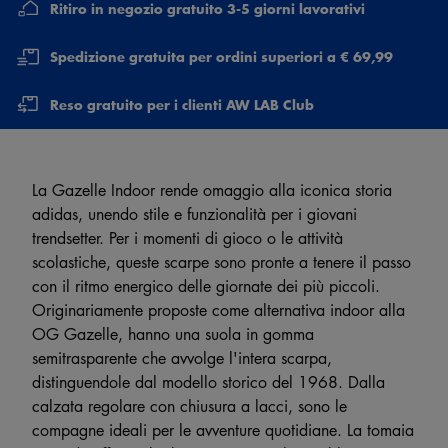
Ritiro in negozio gratuito 3-5 giorni lavorativi
Spedizione gratuita per ordini superiori a € 69,99
Reso gratuito per i clienti AW LAB Club
La Gazelle Indoor rende omaggio alla iconica storia
adidas, unendo stile e funzionalità per i giovani
trendsetter. Per i momenti di gioco o le attività
scolastiche, queste scarpe sono pronte a tenere il passo
con il ritmo energico delle giornate dei più piccoli.
Originariamente proposte come alternativa indoor alla
OG Gazelle, hanno una suola in gomma
semitrasparente che avvolge l'intera scarpa,
distinguendole dal modello storico del 1968. Dalla
calzata regolare con chiusura a lacci, sono le
compagne ideali per le avventure quotidiane. La tomaia