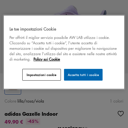
Le tue impostazioni Cookie
Per offrirti il miglior servizio possibile AW LAB utilizza i cookie.
Cliccando su “Accetta tutti i cookie”, l'utente accetta di
memorizzare i cookie sul dispositivo per migliorare la navigazione
del sito, analizzare l'utilizzo del sito e assistere nelle nostre attività
di marketing.
Policy sui Cookie
Impostazioni cookie
Accetta tutti i cookie
Colore
lilla/rosa/viola
1 colori
adidas Gazelle Indoor
49.90 €
-45%