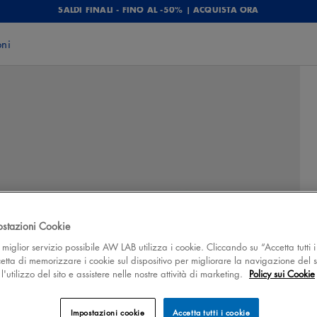
SALDI FINALI - FINO AL -50% | ACQUISTA ORA
oni
ostazioni Cookie
 il miglior servizio possibile AW LAB utilizza i cookie. Cliccando su “Accetta tutti i
cetta di memorizzare i cookie sul dispositivo per migliorare la navigazione del s
'utilizzo del sito e assistere nelle nostre attività di marketing.
Policy sui Cookie
Impostazioni cookie
Accetta tutti i cookie