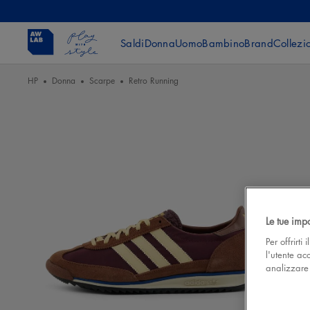
Saldi
Donna
Uomo
Bambino
Brand
Collezi
HP
Donna
Scarpe
Retro Running
Le tue imp
Per offrirti
l'utente ac
analizzare l