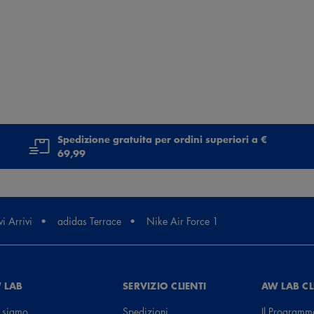
Spedizione gratuita per ordini superiori a €
69,99
i Arrivi
adidas Terrace
Nike Air Force 1
 LAB
SERVIZIO CLIENTI
AW LAB C
 siamo
Spedizioni
Il Programm