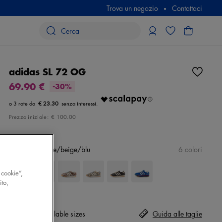
Trova un negozio
Contattaci
adidas SL 72 OG
69.90 €
-30%
€ 23.30
Prezzo iniziale:
€ 100.00
Colore
marrone/beige/blu
6 colori
 cookie”,
ito,
Taglia
No available sizes
Guida alle taglie