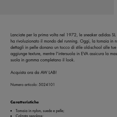
Lanciate per la prima volta nel 1972, le sneaker adidas SL
ha rivoluzionato il mondo del running. Oggi, la tomaia in nyl
dettagli in pelle donano un tocco di stile old-school alle tue
aggiunge texture, mentre l'intersuola in EVA assicura la mass
suola in gomma completano il look.
Acquista ora da AW LAB!
Numero articolo:
5024101
Caratteristiche
Tomaia in nylon, suede e pelle;
Calzata regolare;