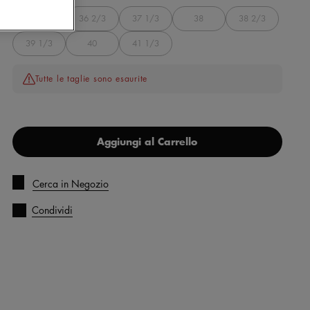
36
36 2/3
37 1/3
38
38 2/3
39 1/3
40
41 1/3
Tutte le taglie sono esaurite
Aggiungi al Carrello
Cerca in Negozio
Condividi