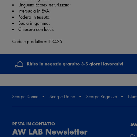
Linguetta Ecotex testurizzata;
Intersuola in EVA;
Fodera in tessuto;
Suola in gomma;
Chiusura con lacci.
Codice produttore: IE3425
Ritiro in negozio gratuito 3-5 giorni lavorativi
Scarpe Donna
Scarpe Uomo
Scarpe Ragazzo
Nuov
RESTA IN CONTATTO
AW
AW LAB Newsletter
Chi