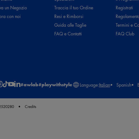
va un Negozio
Traccia il tuo Ordine
Registrati
ora con noi
Resi e Rimborsi
Regolament
Guida alle Taglie
Termini e C
FAQ e Contatti
FAQ Club
#awlab
#playwithstyle
Language:
Italian
Spanish
62520280
Credits