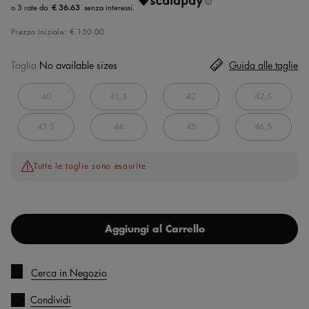
€ 36.63
Prezzo iniziale:
€ 150.00
Taglia
No available sizes
Guida alle taglie
40
41,5
42
42,5
43,5
44
45
46,5
Tutte le taglie sono esaurite
Aggiungi al Carrello
Cerca in Negozio
Condividi