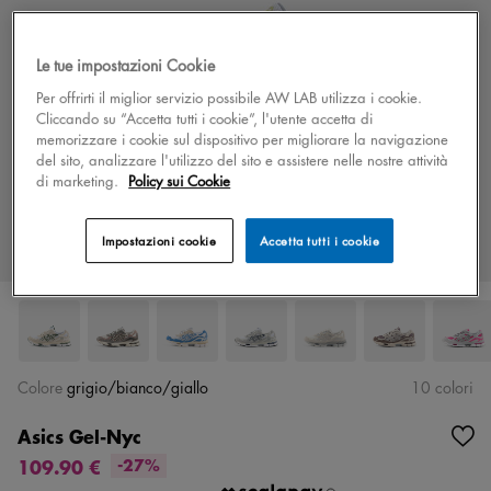
Le tue impostazioni Cookie
Per offrirti il miglior servizio possibile AW LAB utilizza i cookie.
Cliccando su “Accetta tutti i cookie”, l'utente accetta di
memorizzare i cookie sul dispositivo per migliorare la navigazione
del sito, analizzare l'utilizzo del sito e assistere nelle nostre attività
di marketing.
Policy sui Cookie
Impostazioni cookie
Accetta tutti i cookie
Colore
grigio/bianco/giallo
10 colori
Asics Gel-Nyc
109.90 €
-27%