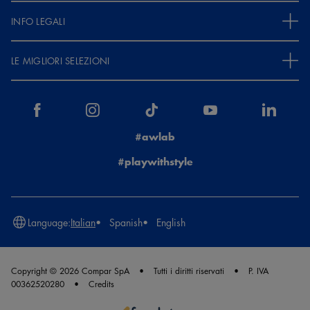
INFO LEGALI
LE MIGLIORI SELEZIONI
#awlab
#playwithstyle
Language:
Italian
Spanish
English
Copyright © 2026 Compar SpA
Tutti i diritti riservati
P. IVA
00362520280
Credits