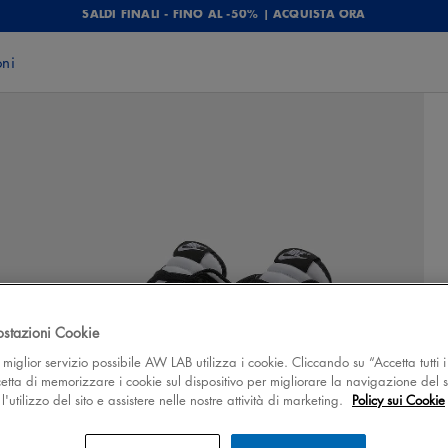
SALDI FINALI - FINO AL -50% | ACQUISTA ORA
oni
ostazioni Cookie
 il miglior servizio possibile AW LAB utilizza i cookie. Cliccando su “Accetta tutti i
cetta di memorizzare i cookie sul dispositivo per migliorare la navigazione del s
'utilizzo del sito e assistere nelle nostre attività di marketing.
Policy sui Cookie