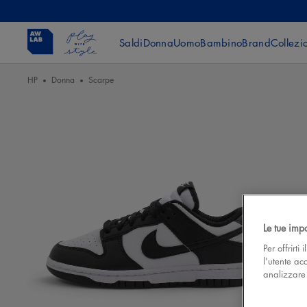
Saldi
Donna
Uomo
Bambino
Brand
Collezi
HP
Donna
Scarpe
Le tue imp
Per offrirti
l'utente ac
analizzare l