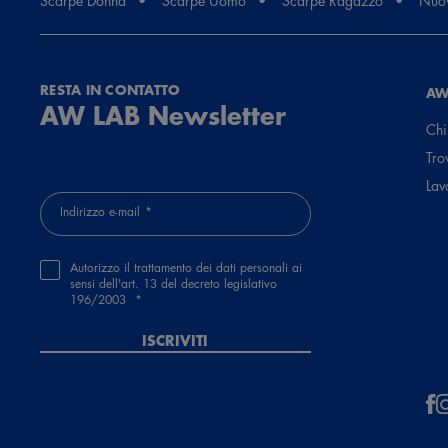
Scarpe Donna
Scarpe Uomo
Scarpe Ragazzo
Nuov
78269, Giorgia Vizio
1 anno fa
RESTA IN CONTATTO
AW
Scarpe molto belle e comode. peccato per la pessima organizzazio
AW LAB Newsletter
Chi
78292, Carla Rusalen
Tro
Lav
2 anni fa
Indirizzo e-mail
Sono piaciuti troppo. Molto comode e belle
Autorizzo il trattamento dei dati personali ai
sensi dell'art. 13 del decreto legislativo
196/2003
ISCRIVITI