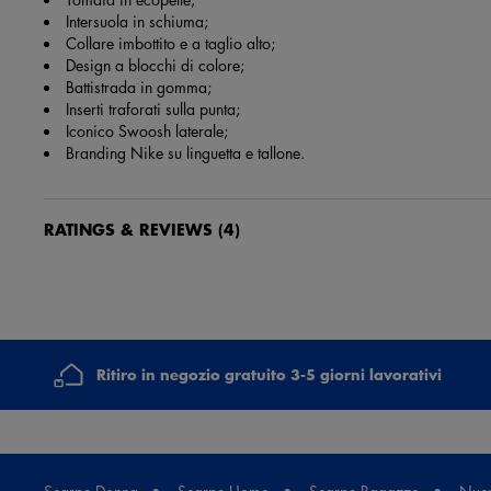
Intersuola in schiuma;
Collare imbottito e a taglio alto;
Design a blocchi di colore;
Battistrada in gomma;
Inserti traforati sulla punta;
Iconico Swoosh laterale;
Branding Nike su linguetta e tallone.
RATINGS & REVIEWS
(4)
Antonella Sforza
10 mesi fa
Prodotto bellissimo e alla moda, soddisfatta e consigliato
Ritiro in negozio gratuito 3-5 giorni lavorativi
Giada Martini
1 anno fa
Ottimo prodotto, puntuali nella consegna come nella descrizione