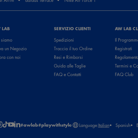
i Arrivi
adidas Terrace
Nike Air Force 1
 LAB
SERVIZIO CLIENTI
AW LAB C
ne nella consegna
 siamo
Spedizioni
Il Programm
va un Negozio
Traccia il tuo Ordine
Registrati
ora con noi
Resi e Rimborsi
Regolament
Guida alle Taglie
Termini e C
FAQ e Contatti
FAQ Club
#awlab
#playwithstyle
Language:
Italian
Spanish