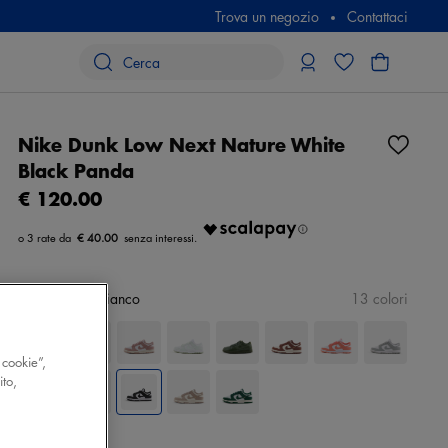
Trova un negozio
Contattaci
Nike Dunk Low Next Nature White
Black Panda
€ 120.00
€ 40.00
Colore
nero/bianco
13 colori
 cookie”,
ito,