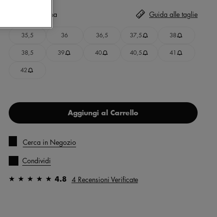
Taglia
Seleziona
Guida alle taglie
35,5
36
36,5
37,5
38
38,5
39
40
40,5
41
42
Aggiungi al Carrello
Cerca in Negozio
Condividi
4.8
4 Recensioni Verificate