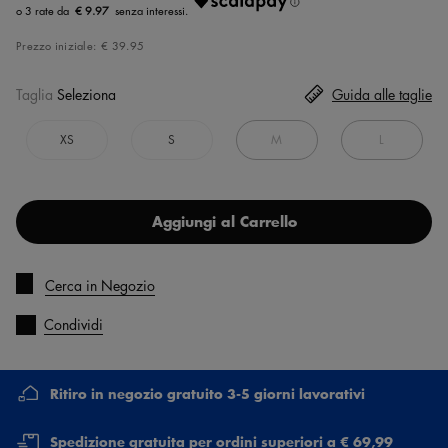
€ 9.97
Prezzo iniziale:
€ 39.95
Taglia
Seleziona
Guida alle taglie
XS
S
M
L
Aggiungi al Carrello
Cerca in Negozio
Condividi
Ritiro in negozio gratuito 3-5 giorni lavorativi
Spedizione gratuita per ordini superiori a € 69,99