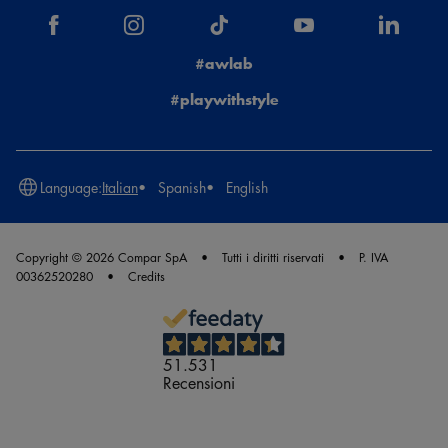
#awlab
#playwithstyle
Language:
Italian
Spanish
English
Copyright © 2026 Compar SpA
Tutti i diritti riservati
P. IVA
00362520280
Credits
51.531
Recensioni