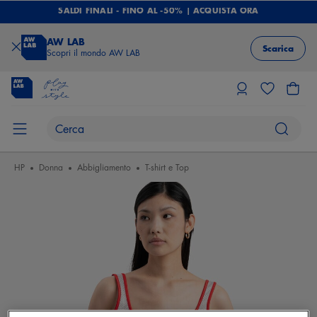
SALDI FINALI - FINO AL -50% | ACQUISTA ORA
AW LAB
Scarica
Scopri il mondo AW LAB
HP
Donna
Abbigliamento
T-shirt e Top