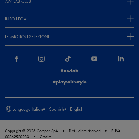
AW LAB CLUB
INFO LEGALI
LE MIGLIORI SELEZIONI
#awlab
#playwithstyle
Language:
Italian
Spanish
English
Copyright © 2026 Compar SpA
Tutti i diritti riservati
P. IVA
00362520280
Credits