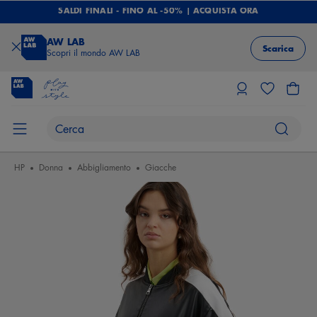
SALDI FINALI - FINO AL -50% | ACQUISTA ORA
AW LAB
Scarica
Scopri il mondo AW LAB
HP
Donna
Abbigliamento
Giacche