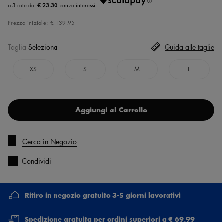
€ 23.30
Prezzo iniziale:
€ 139.95
Taglia
Seleziona
Guida alle taglie
XS
S
M
L
Aggiungi al Carrello
Cerca in Negozio
Condividi
Ritiro in negozio gratuito 3-5 giorni lavorativi
Spedizione gratuita per ordini superiori a € 69,99