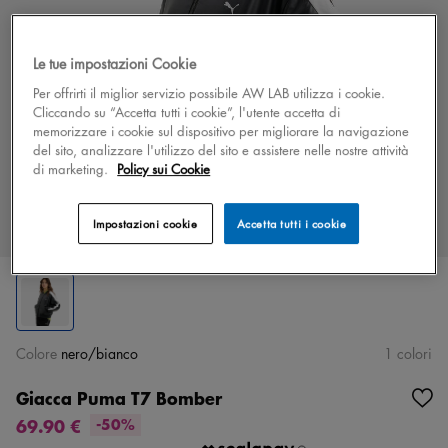
Le tue impostazioni Cookie
Per offrirti il miglior servizio possibile AW LAB utilizza i cookie.
Cliccando su “Accetta tutti i cookie”, l'utente accetta di
memorizzare i cookie sul dispositivo per migliorare la navigazione
del sito, analizzare l'utilizzo del sito e assistere nelle nostre attività
di marketing.
Policy sui Cookie
Impostazioni cookie
Accetta tutti i cookie
Colore
nero/bianco
1 colori
Giacca Puma T7 Bomber
69.90 €
-50%