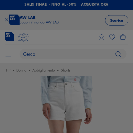
SALDI FINALI - FINO AL -50% | ACQUISTA ORA
AW LAB
Scarica
Scopri il mondo AW LAB
HP
Donna
Abbigliamento
Shorts