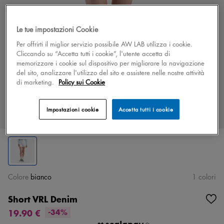
Le tue impostazioni Cookie
Per offrirti il miglior servizio possibile AW LAB utilizza i cookie.
Cliccando su “Accetta tutti i cookie”, l'utente accetta di
memorizzare i cookie sul dispositivo per migliorare la navigazione
del sito, analizzare l'utilizzo del sito e assistere nelle nostre attività
di marketing.
Policy sui Cookie
Impostazioni cookie
Accetta tutti i cookie
Colore
bianco
1 colori
Short VRL Denim
19.90 €
-34%