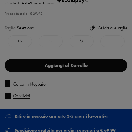
€ 6.63
Prezzo iniziale:
€ 29.95
Taglia
Seleziona
Guida alle taglie
XS
S
M
L
Aggiungi al Carrello
Cerca in Negozio
Condividi
Ritiro in negozio gratuito 3-5 giorni lavorativi
Spedizione gratuita per ordini superiori a € 69,99