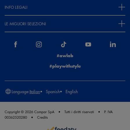
INFO LEGALI
LE MIGLIORI SELEZIONI
#awlab
#playwithstyle
Language:
Italian
Spanish
English
Copyright © 2026 Compar SpA
Tutti i diritti riservati
P. IVA
00362520280
Credits