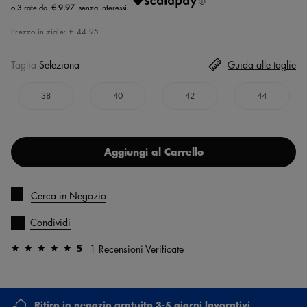
€ 9.97
Prezzo iniziale:
€ 44.95
Taglia
Seleziona
Guida alle taglie
38
40
42
44
Aggiungi al Carrello
Cerca in Negozio
Condividi
5
1 Recensioni Verificate
Ritiro in negozio gratuito 3-5 giorni lavorativi