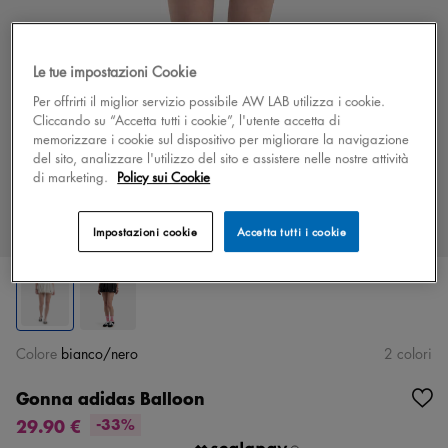
Le tue impostazioni Cookie
Per offrirti il miglior servizio possibile AW LAB utilizza i cookie.
Cliccando su “Accetta tutti i cookie”, l'utente accetta di
memorizzare i cookie sul dispositivo per migliorare la navigazione
del sito, analizzare l'utilizzo del sito e assistere nelle nostre attività
di marketing.
Policy sui Cookie
Impostazioni cookie
Accetta tutti i cookie
Colore
bianco/nero
2 colori
Gonna adidas Balloon
29.90 €
-33%