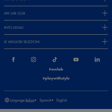
questo non comprerò più nulla.Delusa Adidas deve tenersi i
clienti.Ma è colpa di chi ,legge le mail, e non risolve il problema
subito.
AW LAB CLUB
INFO LEGALI
LE MIGLIORI SELEZIONI
#awlab
#playwithstyle
Language:
Italian
Spanish
English