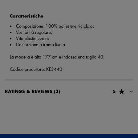
Caratteristiche
Composizione: 100% poliestere riciclato;
Vestibilità regolare;
Vita elasticizzata;
Costruzione a trama liscia.
La modella è alta 177 cm e indossa una taglia 40.
Codice produttore: KE3440
RATINGS & REVIEWS
(3)
5
Laura Di Bella
2 mesi e 21 giorni fa
Bel prodotto e ottima qualità! !!!!!!!!!!!!!!!!!!!!!
Guest