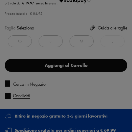
€ 19.97
Prezzo iniziale:
€ 84.95
Taglia
Seleziona
Guida alle taglie
XS
S
M
L
Aggiungi al Carrello
Cerca in Negozio
Condividi
Ritiro in negozio gratuito 3-5 giorni lavorativi
Spedizione gratuita per ordini superiori a € 69,99