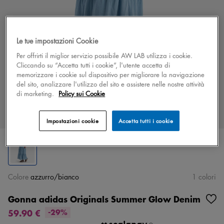
Le tue impostazioni Cookie
Per offrirti il miglior servizio possibile AW LAB utilizza i cookie.
Cliccando su “Accetta tutti i cookie”, l'utente accetta di
memorizzare i cookie sul dispositivo per migliorare la navigazione
del sito, analizzare l'utilizzo del sito e assistere nelle nostre attività
di marketing.
Policy sui Cookie
Impostazioni cookie
Accetta tutti i cookie
Colore
azzurro/bianco
1 colori
Gonna adidas Originals Summer Glow Denim
59.90 €
-29%