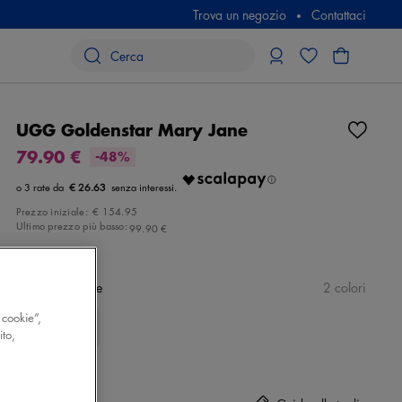
Trova un negozio
Contattaci
UGG Goldenstar Mary Jane
79.90 €
-48%
€ 26.63
Prezzo iniziale:
€ 154.95
Ultimo prezzo più basso:
99.90 €
Colore
marrone
2 colori
 cookie”,
ito,