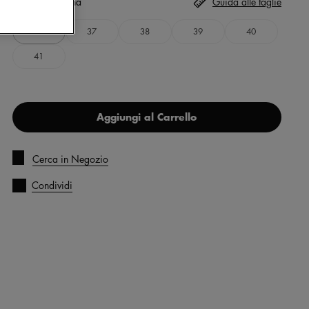
Taglia
Seleziona
Guida alle taglie
36
37
38
39
40
41
Aggiungi al Carrello
Cerca in Negozio
Condividi