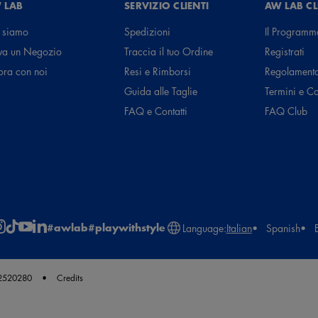
 LAB
SERVIZIO CLIENTI
AW LAB C
 siamo
Spedizioni
Il Programm
va un Negozio
Traccia il tuo Ordine
Registrati
ora con noi
Resi e Rimborsi
Regolament
Guida alle Taglie
Termini e C
FAQ e Contatti
FAQ Club
#awlab
#playwithstyle
Language:
Italian
Spanish
62520280
Credits