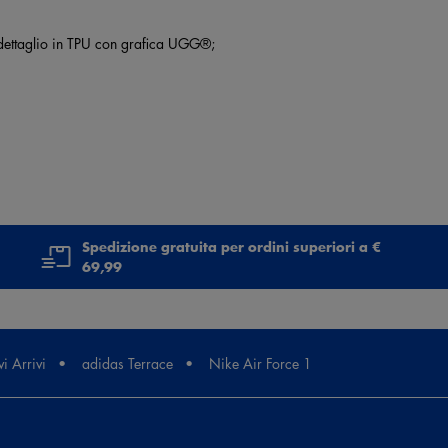
e dettaglio in TPU con grafica UGG®;
Spedizione gratuita per ordini superiori a €
69,99
i Arrivi
adidas Terrace
Nike Air Force 1