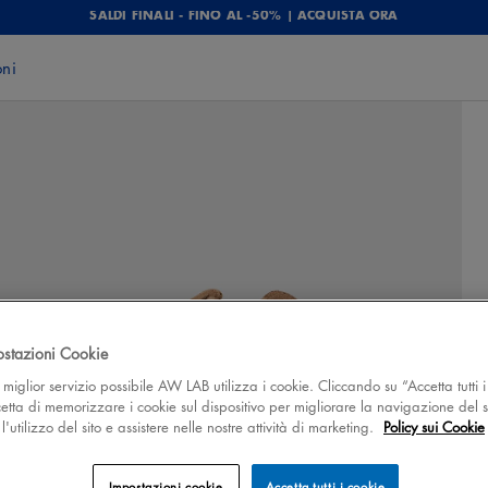
SALDI FINALI - FINO AL -50% | ACQUISTA ORA
oni
ostazioni Cookie
 il miglior servizio possibile AW LAB utilizza i cookie. Cliccando su “Accetta tutti i
cetta di memorizzare i cookie sul dispositivo per migliorare la navigazione del s
'utilizzo del sito e assistere nelle nostre attività di marketing.
Policy sui Cookie
Impostazioni cookie
Accetta tutti i cookie