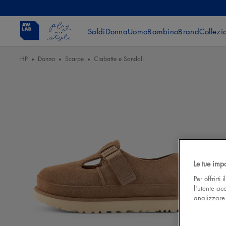
Saldi
Donna
Uomo
Bambino
Brand
Collezi
HP
Donna
Scarpe
Ciabatte e Sandali
Le tue imp
Per offrirti
l'utente ac
analizzare l