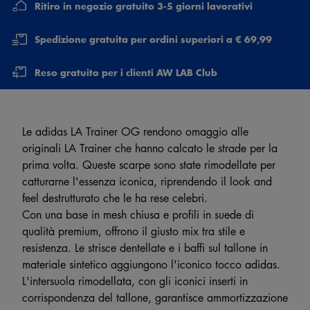
Ritiro in negozio gratuito 3-5 giorni lavorativi
Spedizione gratuita per ordini superiori a € 69,99
Reso gratuito per i clienti AW LAB Club
Le adidas LA Trainer OG rendono omaggio alle
originali LA Trainer che hanno calcato le strade per la
prima volta. Queste scarpe sono state rimodellate per
catturarne l'essenza iconica, riprendendo il look and
feel destrutturato che le ha rese celebri.
Con una base in mesh chiusa e profili in suede di
qualità premium, offrono il giusto mix tra stile e
resistenza. Le strisce dentellate e i baffi sul tallone in
materiale sintetico aggiungono l'iconico tocco adidas.
L'intersuola rimodellata, con gli iconici inserti in
corrispondenza del tallone, garantisce ammortizzazione