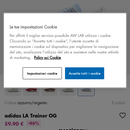
Le tue impostazioni Cookie
Per offrirti il miglior servizio possibile AW LAB utilizza i cookie.
Cliccando su “Accetta tutti i cookie”, l'utente accetta di
memorizzare i cookie sul dispositivo per migliorare la navigazione
del sito, analizzare l'utilizzo del sito e assistere nelle nostre attività
di marketing.
Policy sui Cookie
Impostazioni cookie
Accetta tutti i cookie
Colore
azzurro/argento
5 colori
adidas LA Trainer OG
59.90 €
-46%