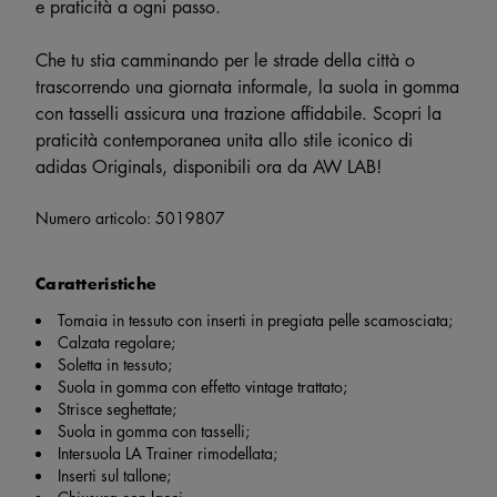
e praticità a ogni passo.
Che tu stia camminando per le strade della città o
trascorrendo una giornata informale, la suola in gomma
con tasselli assicura una trazione affidabile. Scopri la
praticità contemporanea unita allo stile iconico di
adidas Originals, disponibili ora da AW LAB!
Numero articolo:
5019807
Caratteristiche
Tomaia in tessuto con inserti in pregiata pelle scamosciata;
Calzata regolare;
Soletta in tessuto;
Suola in gomma con effetto vintage trattato;
Strisce seghettate;
Suola in gomma con tasselli;
Intersuola LA Trainer rimodellata;
Inserti sul tallone;
Chiusura con lacci.