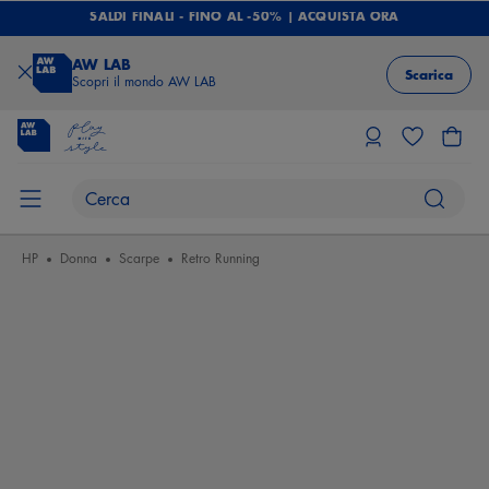
SALDI FINALI - FINO AL -50% | ACQUISTA ORA
AW LAB
Scarica
Scopri il mondo AW LAB
HP
Donna
Scarpe
Retro Running