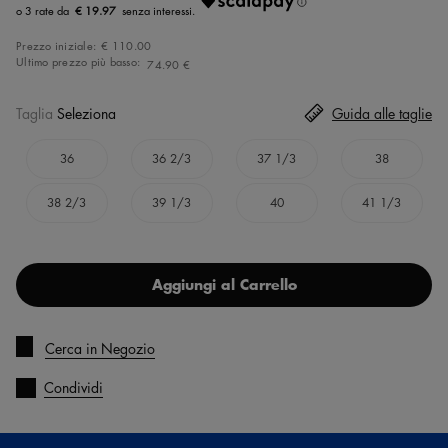
€ 19.97
Prezzo iniziale:
€ 110.00
Ultimo prezzo più basso:
74.90 €
Taglia
Seleziona
Guida alle taglie
36
36 2/3
37 1/3
38
38 2/3
39 1/3
40
41 1/3
Aggiungi al Carrello
Cerca in Negozio
Condividi