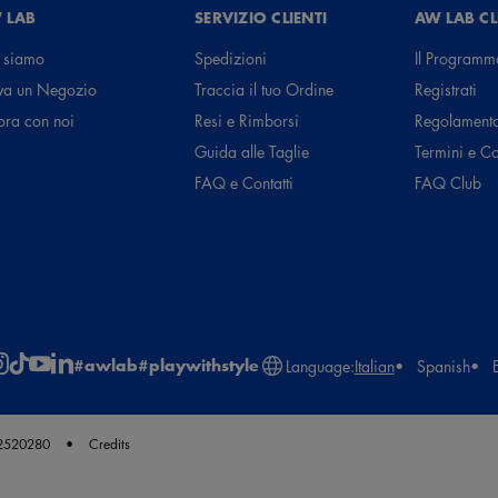
 LAB
SERVIZIO CLIENTI
AW LAB C
 siamo
Spedizioni
Il Programm
va un Negozio
Traccia il tuo Ordine
Registrati
ora con noi
Resi e Rimborsi
Regolament
Guida alle Taglie
Termini e C
FAQ e Contatti
FAQ Club
#awlab
#playwithstyle
Language:
Italian
Spanish
62520280
Credits