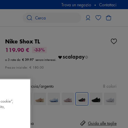
Trova un negozio
Contattaci
Nike Shox TL
119.90 €
-33%
€ 39.97
Prezzo iniziale:
€ 180.00
Colore
nero/fucsia/argento
8 colori
 cookie”,
ito,
Taglia
Seleziona
Guida alle taglie