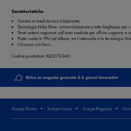
Caratteristiche
Tomaia in mesh tecnico traspirante;
Tecnologia Nike Shox: ammortizzazione a tutta lunghezza per com
Strati esterni sagomati sull'area mediale per offrire supporto e 
Piatto suola in TPU nel tallone, tra l'intersuola e la tecnologia Ni
Chiusura con lacci.
Codice produttore: IQ0273-045
Ritiro in negozio gratuito 3-5 giorni lavorativi
Scarpe Donna
Scarpe Uomo
Scarpe Ragazzo
Nuov