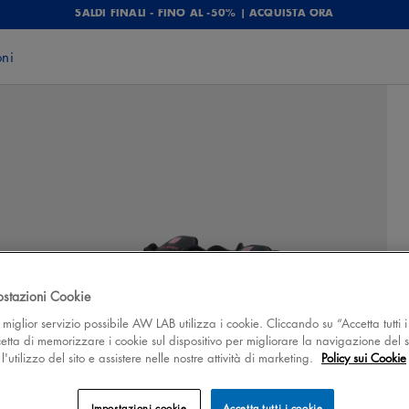
SALDI FINALI - FINO AL -50% | ACQUISTA ORA
oni
ostazioni Cookie
 il miglior servizio possibile AW LAB utilizza i cookie. Cliccando su “Accetta tutti i
cetta di memorizzare i cookie sul dispositivo per migliorare la navigazione del s
'utilizzo del sito e assistere nelle nostre attività di marketing.
Policy sui Cookie
Impostazioni cookie
Accetta tutti i cookie