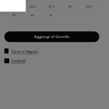
36
36,5
37,5
38
38,5
39
40
41
Aggiungi al Carrello
Cerca in Negozio
Condividi