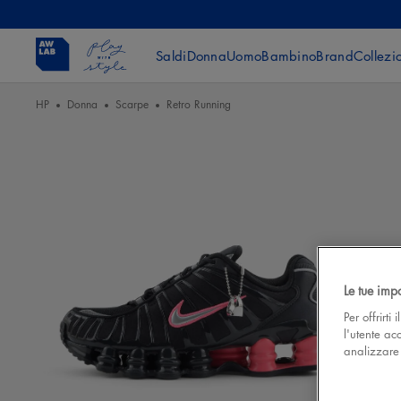
Saldi
Donna
Uomo
Bambino
Brand
Collezi
HP
Donna
Scarpe
Retro Running
Le tue imp
Per offrirti
l'utente ac
analizzare l