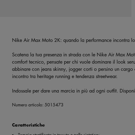
Nike Air Max Moto 2K: quando la performance incontra lo 
Scatena la tua presenza in strada con le Nike Air Max Moto
comfort tecnico, pensate per chi vuole dominare il look senz
abbinare con jeans skinny, jogger corti o persino un cargo
incontro tra heritage running e tendenza streetwear.
Indossale per dare una marcia in più ad ogni outfit. Dispo
Numero articolo:
5015473
Caratteristiche
Tomaia stratificata in tessuto e pelle sintetica;