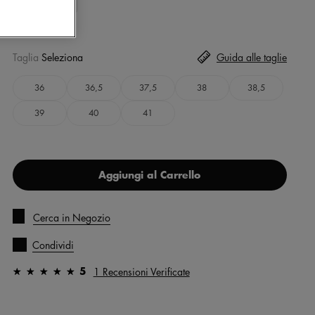
Taglia
Seleziona
Guida alle taglie
36
36,5
37,5
38
38,5
39
40
41
Aggiungi al Carrello
Cerca in Negozio
Condividi
5
1 Recensioni Verificate