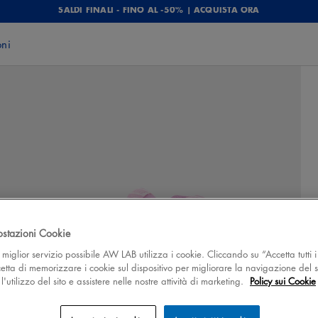
SALDI FINALI - FINO AL -50% | ACQUISTA ORA
oni
ostazioni Cookie
 il miglior servizio possibile AW LAB utilizza i cookie. Cliccando su “Accetta tutti i
cetta di memorizzare i cookie sul dispositivo per migliorare la navigazione del s
'utilizzo del sito e assistere nelle nostre attività di marketing.
Policy sui Cookie