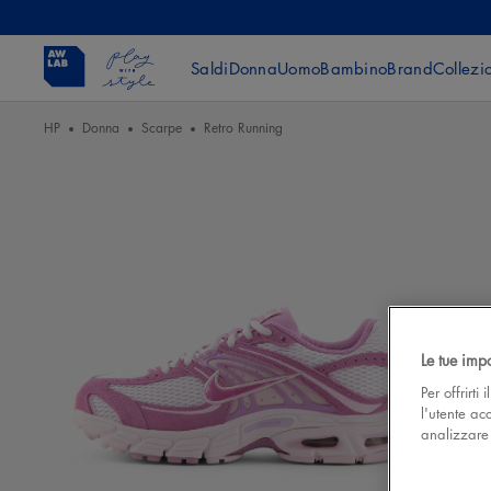
Saldi
Donna
Uomo
Bambino
Brand
Collezi
HP
Donna
Scarpe
Retro Running
Le tue imp
Per offrirti
l'utente ac
analizzare l