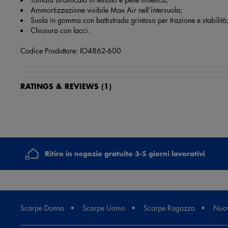
Ammortizzazione visibile Max Air nell’intersuola;
Suola in gomma con battistrada grintoso per trazione e stabilità
Chiusura con lacci.
Codice Produttore: IO4862-600
RATINGS & REVIEWS
(1)
andrea delsanto
1 settimana e 6 giorni fa
Top bellissime, perfette, colore stupendo, taglia ok
Ritiro in negozio gratuito 3-5 giorni lavorativi
Scarpe Donna
Scarpe Uomo
Scarpe Ragazzo
Nuov