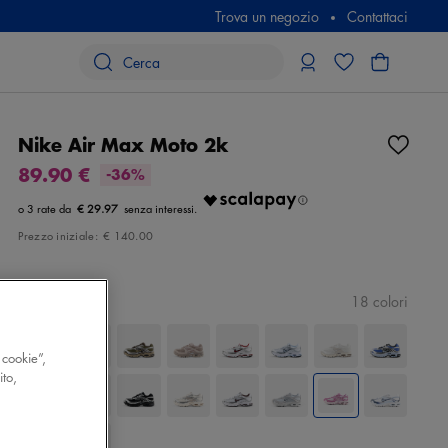
Trova un negozio
Contattaci
Nike Air Max Moto 2k
89.90 €
-36%
€ 29.97
Prezzo iniziale:
€ 140.00
Colore
rosa
18 colori
 cookie”,
ito,