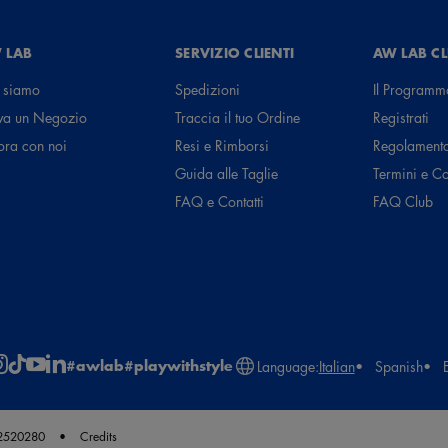
 LAB
SERVIZIO CLIENTI
AW LAB C
 siamo
Spedizioni
Il Programm
va un Negozio
Traccia il tuo Ordine
Registrati
ora con noi
Resi e Rimborsi
Regolament
Guida alle Taglie
Termini e C
FAQ e Contatti
FAQ Club
#awlab
#playwithstyle
Language:
Italian
Spanish
62520280
Credits