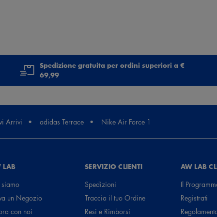
Spedizione gratuita per ordini superiori a €
69,99
i Arrivi
adidas Terrace
Nike Air Force 1
 LAB
SERVIZIO CLIENTI
AW LAB C
 siamo
Spedizioni
Il Programm
va un Negozio
Traccia il tuo Ordine
Registrati
ora con noi
Resi e Rimborsi
Regolament