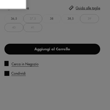
Taglia
Seleziona
Guida alle taglie
36,5
37,5
38
38,5
39
40
41
Aggiungi al Carrello
Cerca in Negozio
Condividi