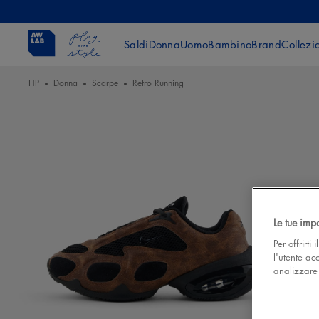
Saldi
Donna
Uomo
Bambino
Brand
Collezi
HP
Donna
Scarpe
Retro Running
Le tue imp
Per offrirti
l'utente ac
analizzare l