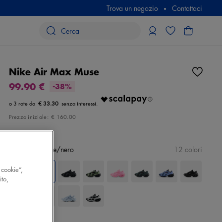
Trova un negozio
Contattaci
Nike Air Max Muse
99.90 €
-38%
€ 33.30
Prezzo iniziale:
€ 160.00
Colore
marrone/nero
12 colori
 cookie”,
ito,