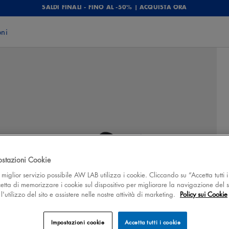
SALDI FINALI - FINO AL -50% | ACQUISTA ORA
oni
ostazioni Cookie
 il miglior servizio possibile AW LAB utilizza i cookie. Cliccando su “Accetta tutti i
cetta di memorizzare i cookie sul dispositivo per migliorare la navigazione del s
'utilizzo del sito e assistere nelle nostre attività di marketing.
Policy sui Cookie
Impostazioni cookie
Accetta tutti i cookie