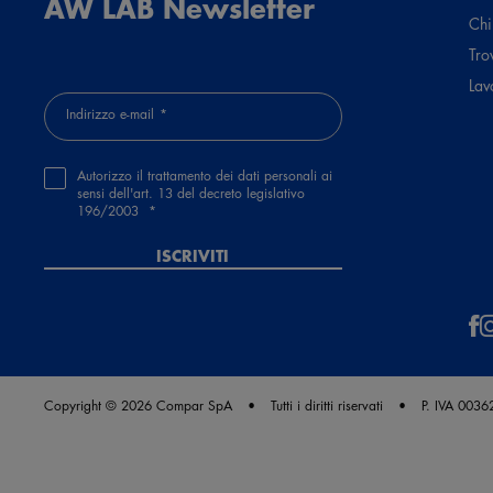
AW LAB Newsletter
Chi
Guest
Tro
Lav
1 anno fa
Indirizzo e-mail
Scarpe bellissime e comodissime. Taglia perfetta. SI riconfermano le
Autorizzo il trattamento dei dati personali ai
sensi dell'art. 13 del decreto legislativo
196/2003
MOSTRA ALTRE RECENSIONI
ISCRIVITI
Copyright © 2026 Compar SpA
Tutti i diritti riservati
P. IVA 003