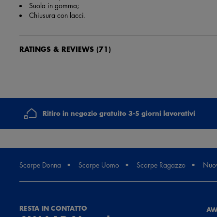
Suola in gomma;
Chiusura con lacci.
RATINGS & REVIEWS
(71)
Guest
1 anno fa
il prodotto è bello, ma non è adotto alla mia persona.
Ritiro in negozio gratuito 3-5 giorni lavorativi
Guest
1 anno fa
Come sempre soddisfatta dei prodotti Adidas. Dalle scarpe all’abbi
Scarpe Donna
Scarpe Uomo
Scarpe Ragazzo
Nuov
Guest
1 anno fa
RESTA IN CONTATTO
AW
Proprio come le immaginavo, un classico che non delude mai