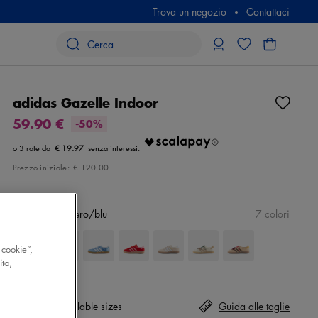
Trova un negozio
Contattaci
adidas Gazelle Indoor
59.90 €
-50%
€ 19.97
Prezzo iniziale:
€ 120.00
Colore
rosa/nero/blu
7 colori
 cookie”,
ito,
Taglia
No available sizes
Guida alle taglie