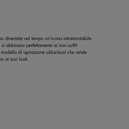
o diventate nel tempo un'icona intramontabile.
i abbinano perfettamente ai tuoi outfit
to modello di ispirazione old-school che rende
m ai tuoi look.