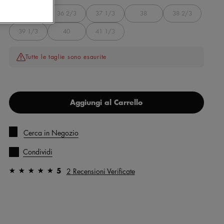
36
36 2/3
37 1/3
38
38 2/3
39 1/3
40
41 1/3
Tutte le taglie sono esaurite
Aggiungi al Carrello
Cerca in Negozio
Condividi
5
2 Recensioni Verificate