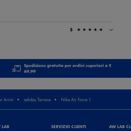
5
Spedizione gratuita per ordini superiori a €
69,99
gliamento, e sempre un piacere acquistare da voi!
i Arrivi
adidas Terrace
Nike Air Force 1
 LAB
SERVIZIO CLIENTI
AW LAB C