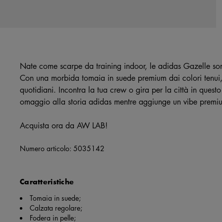
Nate come scarpe da training indoor, le adidas Gazelle son
Con una morbida tomaia in suede premium dai colori tenui, s
quotidiani. Incontra la tua crew o gira per la città in ques
omaggio alla storia adidas mentre aggiunge un vibe premiu
Acquista ora da AW LAB!
Numero articolo:
5035142
Caratteristiche
Tomaia in suede;
Calzata regolare;
Fodera in pelle;