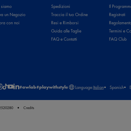
 siamo
Spedizioni
Il Programm
va un Negozio
Traccia il tuo Ordine
Registrati
ora con noi
Resi e Rimborsi
Regolament
Guida alle Taglie
Termini e C
 mie sneakers preferite
FAQ e Contatti
FAQ Club
#awlab
#playwithstyle
Language:
Italian
Spanish
62520280
Credits