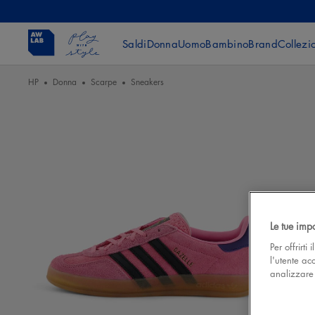
Saldi
Donna
Uomo
Bambino
Brand
Collezi
HP
Donna
Scarpe
Sneakers
Le tue imp
Per offrirti
l'utente ac
analizzare l