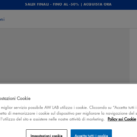
SALDI FINALI - FINO AL -50% | ACQUISTA ORA
oni
ostazioni Cookie
 il miglior servizio possibile AW LAB utilizza i cookie. Cliccando su “Accetta tutti i
cetta di memorizzare i cookie sul dispositivo per migliorare la navigazione del s
'utilizzo del sito e assistere nelle nostre attività di marketing.
Policy sui Cookie
Impostazioni cookie
Accetta tutti i cookie