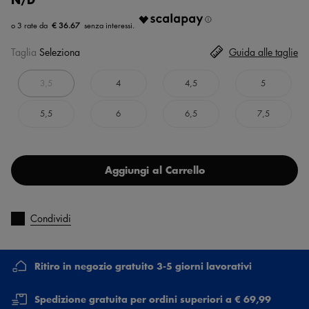
€ 36.67
Taglia
Seleziona
Guida alle taglie
3,5
4
4,5
5
5,5
6
6,5
7,5
Aggiungi al Carrello
Condividi
Ritiro in negozio gratuito 3-5 giorni lavorativi
Spedizione gratuita per ordini superiori a € 69,99