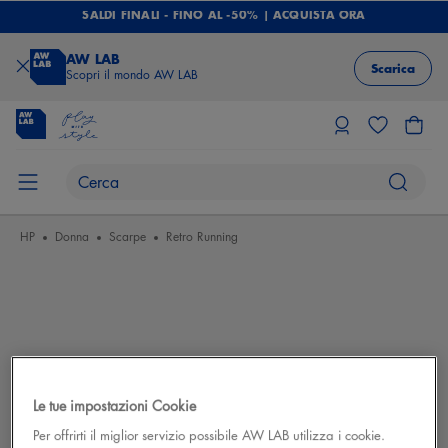
SALDI FINALI - FINO AL -50% | ACQUISTA ORA
AW LAB
Scarica
Scopri il mondo AW LAB
HP
Donna
Scarpe
Retro Running
Le tue impostazioni Cookie
Per offrirti il miglior servizio possibile AW LAB utilizza i cookie.