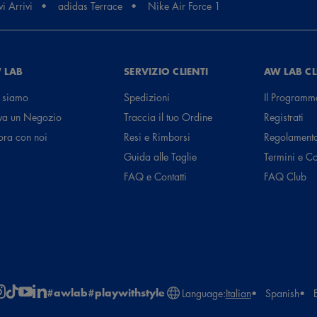
i Arrivi
adidas Terrace
Nike Air Force 1
 LAB
SERVIZIO CLIENTI
AW LAB C
 siamo
Spedizioni
Il Programm
va un Negozio
Traccia il tuo Ordine
Registrati
ora con noi
Resi e Rimborsi
Regolament
Guida alle Taglie
Termini e C
FAQ e Contatti
FAQ Club
#awlab
#playwithstyle
Language:
Italian
Spanish