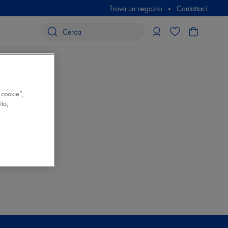
Trova un negozio
Contattaci
 cookie”,
ito,
NGHEZZA (cm)
.5
.5
.5
.5