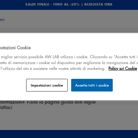
SALDI FINALI - FINO AL -50% | ACQUISTA ORA
oni
ostazioni Cookie
 il miglior servizio possibile AW LAB utilizza i cookie. Cliccando su “Accetta tutti i
cetta di memorizzare i cookie sul dispositivo per migliorare la navigazione del s
GIROVITA (cm)
FIANCHI (cm)
LU
60-67
84-91
79
'utilizzo del sito e assistere nelle nostre attività di marketing.
Policy sui Cookie
67-74
91-98
79
74-81
98-105
80
81-88
105-112
80
Impostazioni cookie
Accetta tutti i cookie
88-98
112-120
80
98-108
120-128
80
nformazioni?
Visita la pagina guida alle taglie
attaci