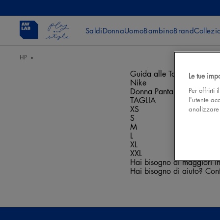
Saldi
Donna
Uomo
Bambino
Brand
Collezi
HP
Guida alle Taglie
Le tue imp
Nike
Per offrirti
Donna Pantaloni e short
l'utente ac
TAGLIA
XS
analizzare l
S
M
L
XL
XXL
Hai bisogno di maggiori i
Hai bisogno di aiuto?
Cont