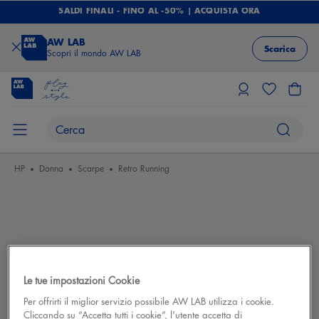
SALDI FINALI - FINO AL -50% | ACQUISTA ORA
AW LAB
Scarica
Scopri il mondo AW LAB
HP
Donna
Scarpe
Retro Running
Le tue impostazioni Cookie
Per offrirti il miglior servizio possibile AW LAB utilizza i cookie.
Cliccando su “Accetta tutti i cookie”, l'utente accetta di