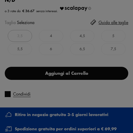
€ 36.67
Taglia
Seleziona
Guida alle taglie
3,5
4
4,5
5
5,5
6
6,5
7,5
Aggiungi al Carrello
Condividi
Ritiro in negozio gratuito 3-5 giorni lavorativi
Spedizione gratuita per ordini superiori a € 69,99