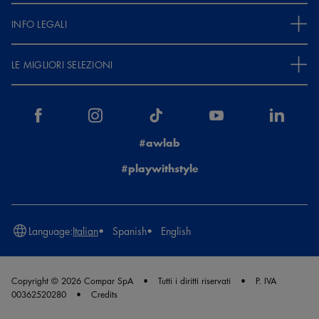
INFO LEGALI
LE MIGLIORI SELEZIONI
#awlab
#playwithstyle
Language:
Italian
Spanish
English
Copyright © 2026 Compar SpA
Tutti i diritti riservati
P. IVA
00362520280
Credits