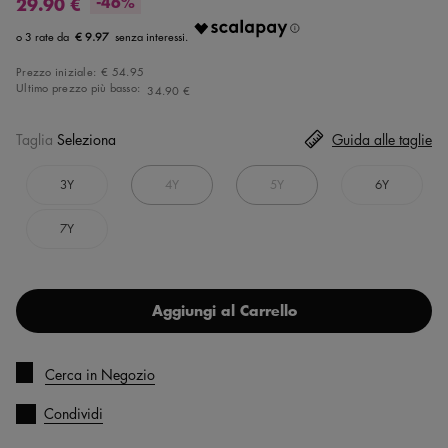
29.90 €
-46%
€ 9.97
Prezzo iniziale:
€ 54.95
Ultimo prezzo più basso:
34.90 €
Taglia
Seleziona
Guida alle taglie
3Y
4Y
5Y
6Y
7Y
Aggiungi al Carrello
Cerca in Negozio
Condividi