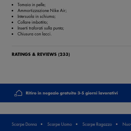
Tomaia in pelle;
Ammortizzazione Nike Air;
Intersuola in schiuma;
Collare imbottito;
Inserti traforati sulla punta;
Chiusura con lacci.
RATINGS & REVIEWS
(233)
73665, Valentina MAINARDI
2 settimane e 2 giorni fa
3 paio di scarpe che compro per mia figlia.il 2 paio dopo 3 mesi scol
Ritiro in negozio gratuito 3-5 giorni lavorativi
SILVIA FABBRI
1 mese e 16 giorni fa
ottimo servizio! spedizione veloce tutto perfetto!
Scarpe Donna
Scarpe Uomo
Scarpe Ragazzo
Nuov