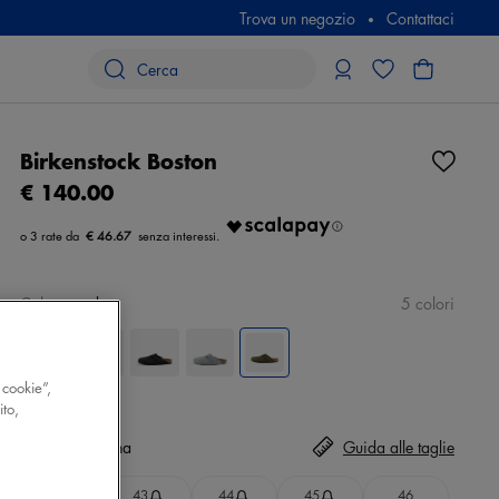
Trova un negozio
Contattaci
Birkenstock Boston
€ 140.00
€ 46.67
Colore
verde
5 colori
 cookie”,
ito,
Taglia
Seleziona
Guida alle taglie
42
43
44
45
46