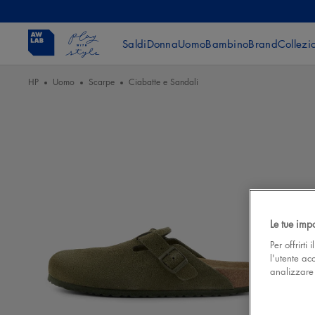
Saldi
Donna
Uomo
Bambino
Brand
Collezi
HP
Uomo
Scarpe
Ciabatte e Sandali
Le tue imp
Per offrirti
l'utente ac
analizzare l