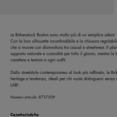
Le Birkenstock Boston sono molto più di un semplice sabot: 
Con la loro silhouette inconfondibile e la chiusura regolabil
che si muove con disinvoltura tra casual e streetwear. Il pla
supporto naturale e comodità per tutto il giorno, mentre l
carattere e texture a ogni outfit.
Dallo streetstyle contemporaneo al look più raffinato, le Birk
heritage e tendenza, ideali per chi vuole distinguersi senz
LAB!
Numero articolo:
8737509
Caratteristiche