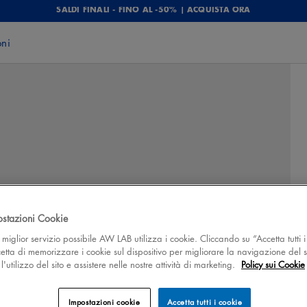
SALDI FINALI - FINO AL -50% | ACQUISTA ORA
oni
ostazioni Cookie
 il miglior servizio possibile AW LAB utilizza i cookie. Cliccando su “Accetta tutti i
cetta di memorizzare i cookie sul dispositivo per migliorare la navigazione del s
'utilizzo del sito e assistere nelle nostre attività di marketing.
Policy sui Cookie
Impostazioni cookie
Accetta tutti i cookie