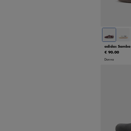
36
36
39 1/3
adidas Samba
€ 90.00
Donna