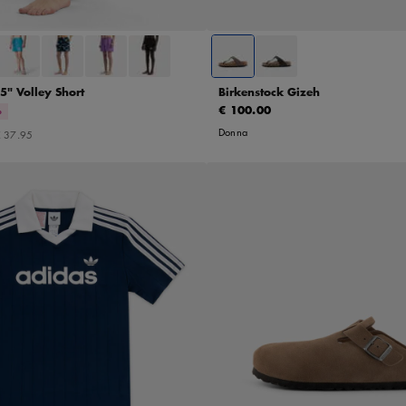
5" Volley Short
Birkenstock Gizeh
€ 100.00
%
Donna
 37.95
42
43
44