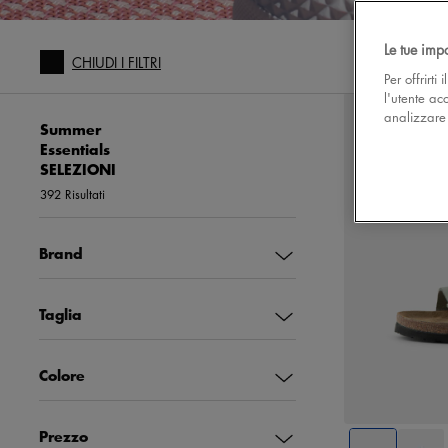
Le tue imp
CHIUDI I FILTRI
Per offrirti
l'utente ac
analizzare l
Summer
Essentials
SELEZIONI
392 Risultati
Brand
Taglia
36
Colore
41
Prezzo