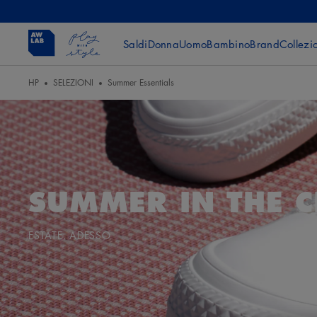
Saldi
Donna
Uomo
Bambino
Brand
Collezi
HP
SELEZIONI
Summer Essentials
SUMMER IN THE C
ESTATE, ADESSO