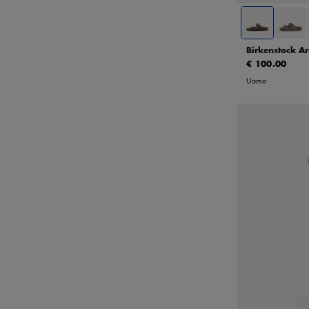
Birkenstock A
€ 100.00
Uomo
S