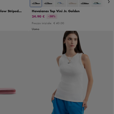
low Striped
Havaianas Top Vini Jr. Golden
24.90 €
-38%
Prezzo iniziale:
€ 40.00
Uomo
1/42
XS
S
M
L