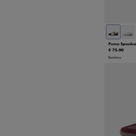
36
3
39
Puma Speedcat
€ 75.00
Bambino