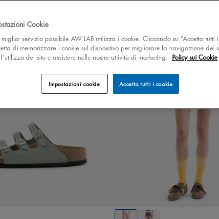
ostazioni Cookie
 il miglior servizio possibile AW LAB utilizza i cookie. Cliccando su “Accetta tutti i
cetta di memorizzare i cookie sul dispositivo per migliorare la navigazione del s
'utilizzo del sito e assistere nelle nostre attività di marketing.
Policy sui Cookie
Impostazioni cookie
Accetta tutti i cookie
37
38
39
40
XS
S
M