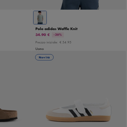
Polo adidas Waffle Knit
34.90 €
-36%
Prezzo iniziale:
€ 54.95
Uomo
Novità
45
46
36
36 2/3
37 1/3
38
38 2/3