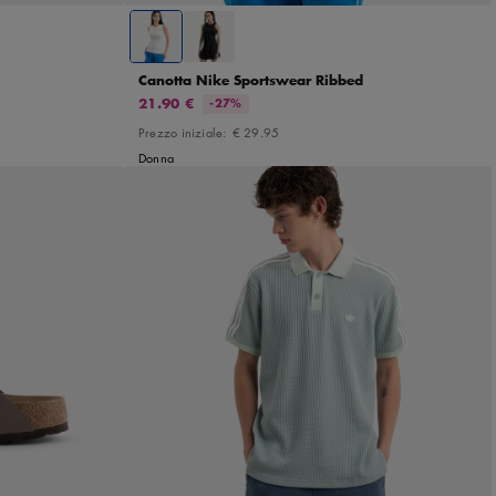
Canotta Nike Sportswear Ribbed
21.90 €
-27%
Prezzo iniziale:
€ 29.95
Donna
39
40
S
M
L
XL