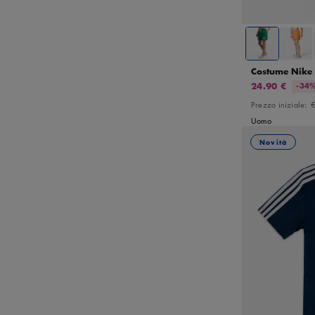
Costume Nike 
24.90 €
-34
Prezzo iniziale:
€
Uomo
Novità