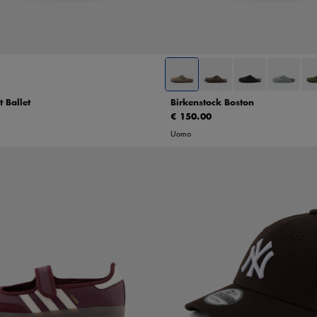
7
37,5
38
38,5
42
43
44
4
 Ballet
Birkenstock Boston
€ 150.00
Uomo