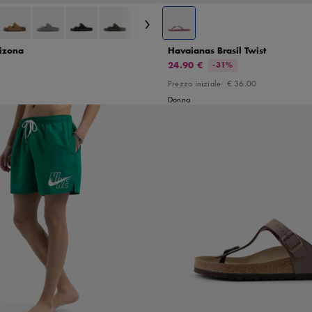
rizona
Havaianas Brasil Twist
24.90 €
-31%
Prezzo iniziale:
€ 36.00
Donna
36
37
38
M
L
XL
41