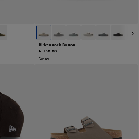
36
37
38
39
40
5
46
41
Birkenstock Boston
€ 150.00
Donna