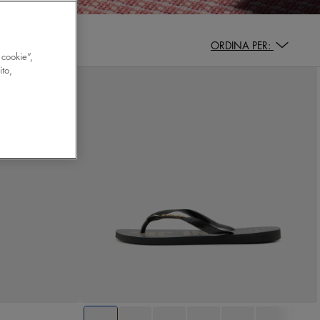
ORDINA PER:
 cookie”,
ito,
L
39/40
41/42
43/44
45/46