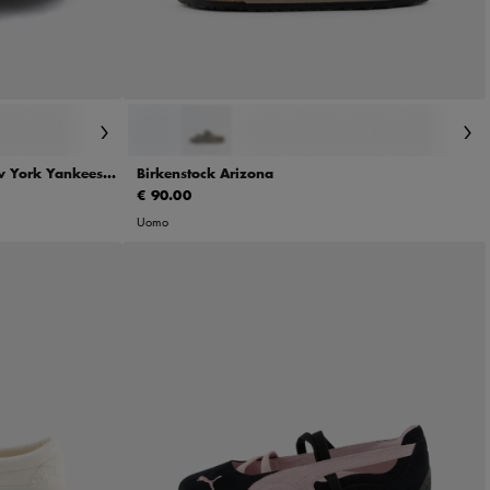
42
43
44
45
46
w York Yankees
Birkenstock Arizona
€ 90.00
Uomo