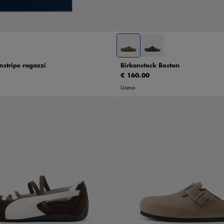
9Y
11Y
13Y
47
nstripe ragazzi
Birkenstock Boston
€ 160.00
Uomo