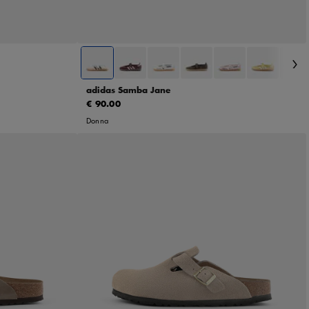
39 1/3
40
41 1/3
adidas Samba Jane
€ 90.00
Donna