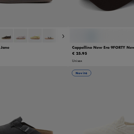
 2/3
37 1/3
38
38 2/3
40
41 1/3
UN
 Jane
Cappellino New Era 9FORTY Ne
Essential
€ 25.95
Unisex
Novità