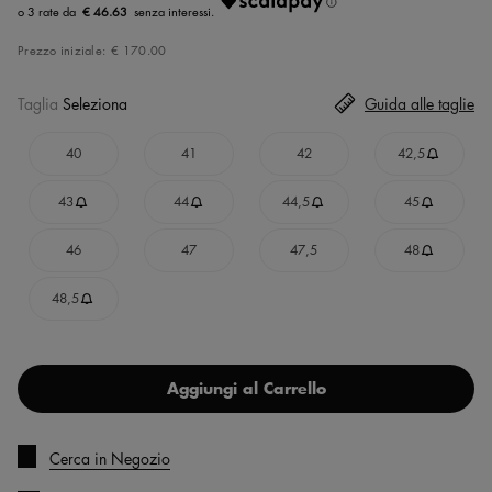
€ 46.63
Prezzo iniziale:
€ 170.00
Taglia
Seleziona
Guida alle taglie
40
41
42
42,5
43
44
44,5
45
46
47
47,5
48
48,5
Aggiungi al Carrello
Cerca in Negozio