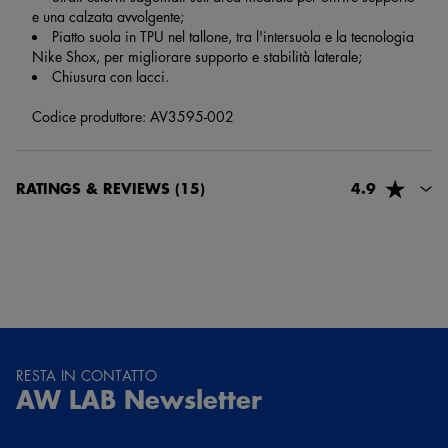
e una calzata avvolgente;
Piatto suola in TPU nel tallone, tra l'intersuola e la tecnologia
Nike Shox, per migliorare supporto e stabilità laterale;
Chiusura con lacci.
Codice produttore: AV3595-002
RATINGS & REVIEWS
(15)
4.9
davide tavolacci
3 settimane e 4 giorni fa
Tutto ok grazie , servizio perfetto. Alla prossima
73730, raffaele ciccarelli
1 mese e 20 giorni fa
RESTA IN CONTATTO
AW LAB Newsletter
Senza stress molto buona..