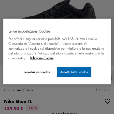
Le tue impostazioni Cookie
Per offrirti il miglior servizio possibile AW LAB utilizza i cookie.
Cliccando su “Accetta tutti i cookie”, l'utente accetta di
memorizzare i cookie sul dispositivo per migliorare la navigazione
del sito, analizzare l'utilizzo del sito e assistere nelle nostre attività
di marketing.
Policy sui Cookie
Impostazioni cookie
Accetta tutti i cookie
Colore
nero/rosso
10 colori
Nike Shox TL
139.90 €
-18%