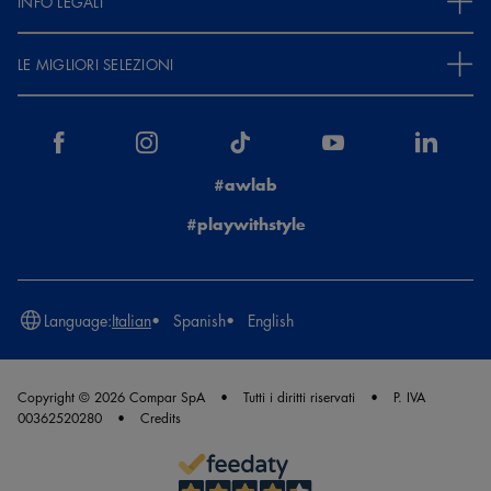
INFO LEGALI
LE MIGLIORI SELEZIONI
#awlab
#playwithstyle
Language:
Italian
Spanish
English
Copyright © 2026 Compar SpA
Tutti i diritti riservati
P. IVA
00362520280
Credits