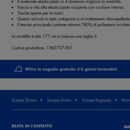
Il materiale elasticizzato in 4 direzioni migliora la mobilità;
Fascia a vita alta elasticizzata ricoperta con coulisse interna;
Tasche aperte per le mani;
Questo articolo è stato sottoposto a un trattamento idrorepellente
Il tessuto principale contiene almeno l'80% di poliestere riciclato
La modella è alta 177 cm e indossa una taglia S.
Codice produttore: 1382727-001
Ritiro in negozio gratuito 3-5 giorni lavorativi
Scarpe Donna
Scarpe Uomo
Scarpe Ragazzo
Nuov
RESTA IN CONTATTO
AW