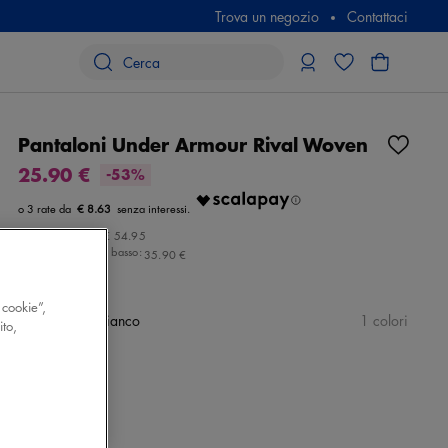
Trova un negozio
Contattaci
Pantaloni Under Armour Rival Woven
25.90 €
-53%
€ 8.63
Prezzo iniziale:
€ 54.95
Ultimo prezzo più basso:
35.90 €
 cookie”,
Colore
nero/bianco
1 colori
ito,