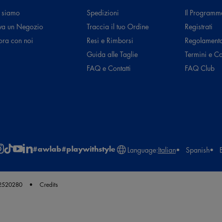
 siamo
Spedizioni
Il Programm
va un Negozio
Traccia il tuo Ordine
Registrati
ora con noi
Resi e Rimborsi
Regolament
Guida alle Taglie
Termini e C
FAQ e Contatti
FAQ Club
#awlab
#playwithstyle
Language:
Italian
Spanish
62520280
Credits