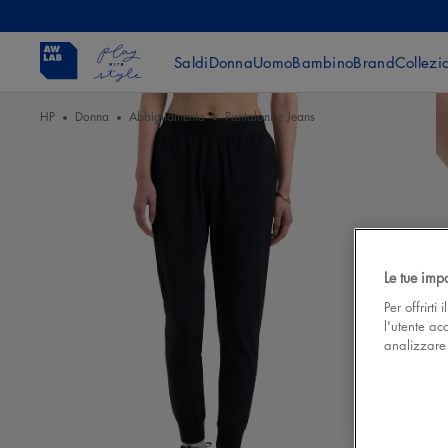
Saldi
Donna
Uomo
Bambino
Brand
Collezi
HP
Donna
Abbigliamento
Pantaloni e Jeans
Le tue imp
Per offrirti
l'utente ac
analizzare l