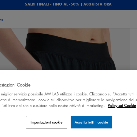
SALDI FINALI - FINO AL -50% | ACQUISTA ORA
oni
ostazioni Cookie
 il miglior servizio possibile AW LAB utilizza i cookie. Cliccando su “Accetta tutti i
cetta di memorizzare i cookie sul dispositivo per migliorare la navigazione del s
'utilizzo del sito e assistere nelle nostre attività di marketing.
Policy sui Cookie
Impostazioni cookie
Accetta tutti i cookie