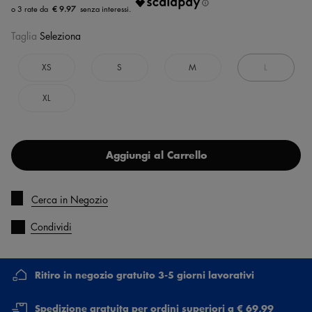
€ 9.97
Taglia
Seleziona
XS
S
M
L
XL
Aggiungi al Carrello
Cerca in Negozio
Condividi
Ritiro in negozio gratuito 3-5 giorni lavorativi
Spedizione gratuita per ordini superiori a € 69,99