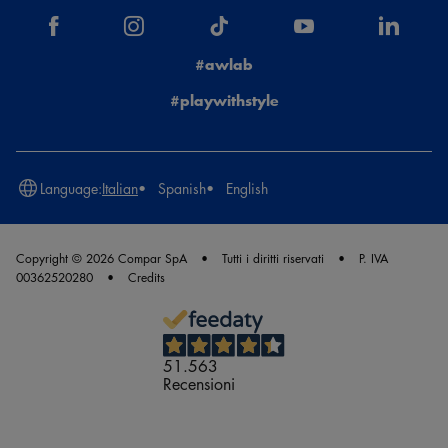
#awlab
#playwithstyle
Language:
Italian
Spanish
English
Copyright © 2026 Compar SpA
Tutti i diritti riservati
P. IVA
00362520280
Credits
51.563
Recensioni