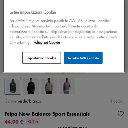
Le tue impostazioni Cookie
Per offrirti il miglior servizio possibile AW LAB utilizza i cookie.
Cliccando su “Accetta tutti i cookie”, l'utente accetta di
memorizzare i cookie sul dispositivo per migliorare la navigazione
del sito, analizzare l'utilizzo del sito e assistere nelle nostre attività
di marketing.
Policy sui Cookie
Impostazioni cookie
Accetta tutti i cookie
Colore
verde/bianco
4 colori
Felpa New Balance Sport Essentials
44.90 €
-31%