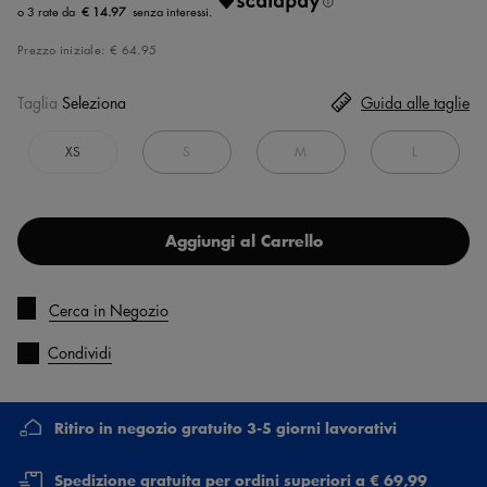
€ 14.97
Prezzo iniziale:
€ 64.95
Taglia
Seleziona
Guida alle taglie
XS
S
M
L
Aggiungi al Carrello
Cerca in Negozio
Condividi
Ritiro in negozio gratuito 3-5 giorni lavorativi
Spedizione gratuita per ordini superiori a € 69,99