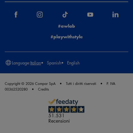
#awlab
#playwithstyle
Language:
Italian
Spanish
English
Copyright © 2026 Compar SpA
Tutti i diritti riservati
P. IVA
00362520280
Credits
51.531
Recensioni