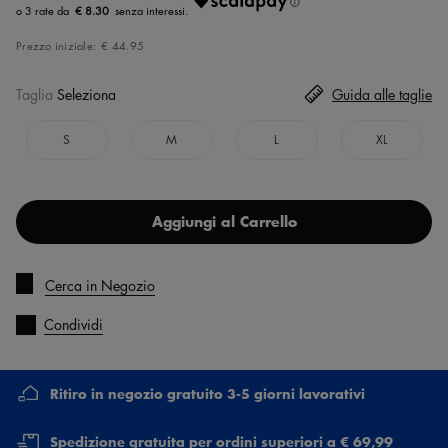
€ 8.30
Prezzo iniziale:
€ 44.95
Taglia
Seleziona
Guida alle taglie
S
M
L
XL
Aggiungi al Carrello
Cerca in Negozio
Condividi
Ritiro in negozio gratuito 3-5 giorni lavorativi
Spedizione gratuita per ordini superiori a € 69,99