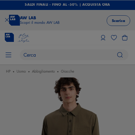
SALDI FINALI - FINO AL -50% | ACQUISTA ORA
AW LAB
Scarica
Scopri il mondo AW LAB
HP
Uomo
Abbigliamento
Giacche