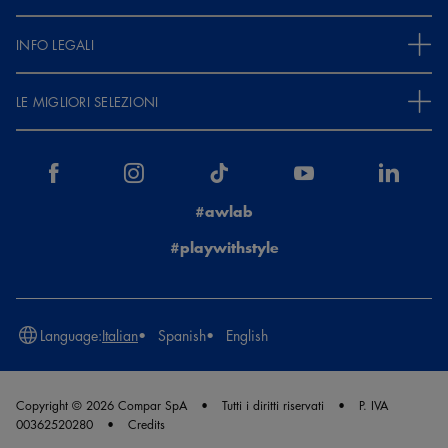
INFO LEGALI
LE MIGLIORI SELEZIONI
#awlab
#playwithstyle
Language:
Italian
Spanish
English
Copyright © 2026 Compar SpA
Tutti i diritti riservati
P. IVA
00362520280
Credits