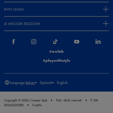
INFO LEGALI
LE MIGLIORI SELEZIONI
#awlab
#playwithstyle
Language:
Italian
Spanish
English
Copyright © 2026 Compar SpA
Tutti i diritti riservati
P. IVA
00362520280
Credits