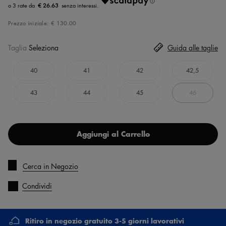
€ 26.63
Prezzo iniziale:
€ 130.00
Taglia
Seleziona
Guida alle taglie
40
41
42
42,5
43
44
45
46
Aggiungi al Carrello
Cerca in Negozio
Condividi
Ritiro in negozio gratuito 3-5 giorni lavorativi