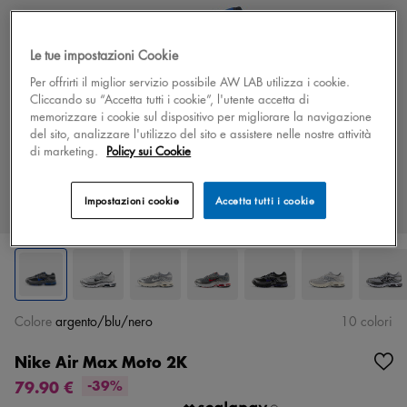
Le tue impostazioni Cookie
Per offrirti il miglior servizio possibile AW LAB utilizza i cookie.
Cliccando su “Accetta tutti i cookie”, l'utente accetta di
memorizzare i cookie sul dispositivo per migliorare la navigazione
del sito, analizzare l'utilizzo del sito e assistere nelle nostre attività
di marketing.
Policy sui Cookie
Impostazioni cookie
Accetta tutti i cookie
Colore
argento/blu/nero
10 colori
Nike Air Max Moto 2K
79.90 €
-39%