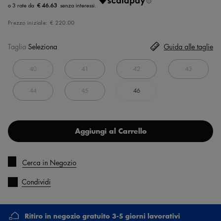
€ 46.63
Prezzo iniziale:
€ 220.00
Taglia
Seleziona
Guida alle taglie
40
41
42
43
44
45
46
Aggiungi al Carrello
Cerca in Negozio
Condividi
Ritiro in negozio gratuito 3-5 giorni lavorativi