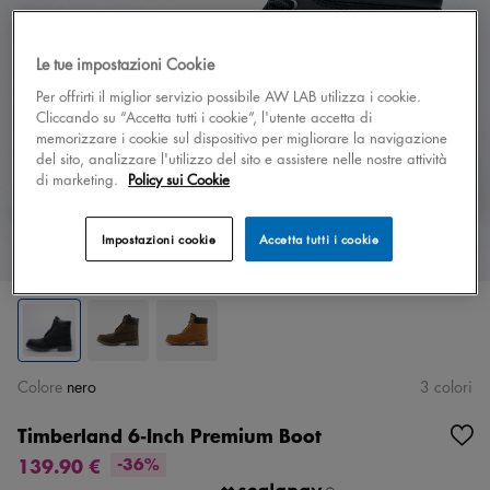
Le tue impostazioni Cookie
Per offrirti il miglior servizio possibile AW LAB utilizza i cookie.
Cliccando su “Accetta tutti i cookie”, l'utente accetta di
memorizzare i cookie sul dispositivo per migliorare la navigazione
del sito, analizzare l'utilizzo del sito e assistere nelle nostre attività
di marketing.
Policy sui Cookie
Impostazioni cookie
Accetta tutti i cookie
Colore
nero
3 colori
Timberland 6-Inch Premium Boot
139.90 €
-36%