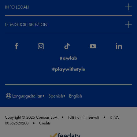
INFO LEGALI
LE MIGLIORI SELEZIONI
#awlab
#playwithstyle
Language:
Italian
Spanish
English
Copyright © 2026 Compar SpA
Tutti i diritti riservati
P. IVA
00362520280
Credits