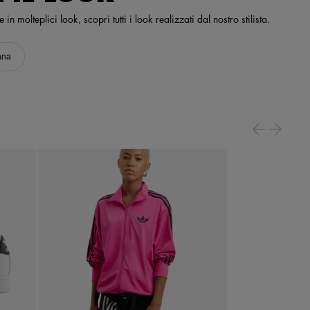
n molteplici look, scopri tutti i look realizzati dal nostro stilista.
nna
38
Seleziona Una Taglia