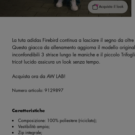
Acquista il look
La tuta adidas Firebird continua a lasciare il segno da oltre
Questa giacca da allenamento aggiorna il modello originale
inconfondibili 3 strisce lungo le maniche e il piccolo Trifoglio
tricot lucido assicura un look senza tempo.
Acquista ora da AW LAB!
Numero articolo:
9129897
Caratteristiche
Composizione: 100% poliestere (riciclato);
Vestibilità ampia;
Zip integrale;