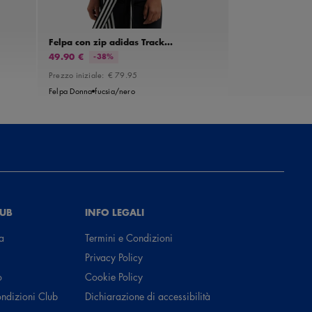
 2/3
XS
S
M
L
Felpa con zip adidas Track
adicolor Classic Firebird Loose
49.90 €
-38%
Prezzo iniziale:
€ 79.95
Felpa Donna
fucsia/nero
LUB
INFO LEGALI
a
Termini e Condizioni
Privacy Policy
o
Cookie Policy
ondizioni Club
Dichiarazione di accessibilità