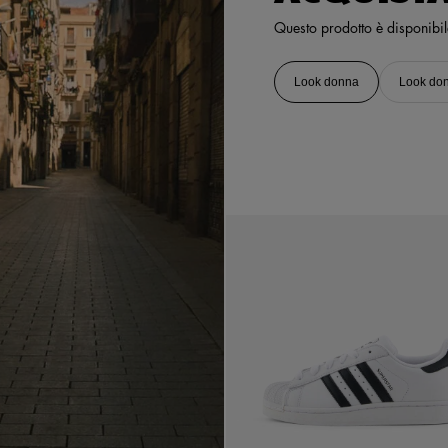
Questo prodotto è disponibile i
Look donna
Look do
Seleziona Una Taglia
36
36 2/3
37 1/3