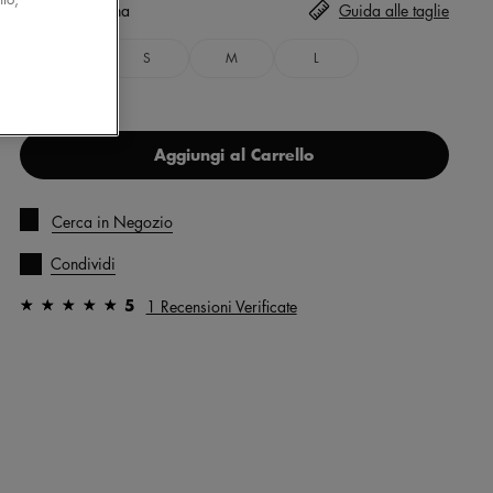
Taglia
Seleziona
Guida alle taglie
XS
S
M
L
Aggiungi al Carrello
Cerca in Negozio
Condividi
5
1 Recensioni Verificate