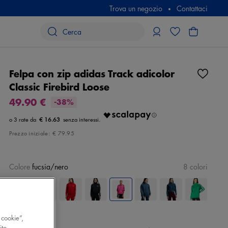
Trova un negozio
Contattaci
Felpa con zip adidas Track adicolor
Classic Firebird Loose
49.90 €
-38%
€ 16.63
Prezzo iniziale:
€ 79.95
Colore
fucsia/nero
8 colori
 cookie”,
ito,