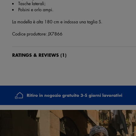
Tasche laterali;
Polsini e orlo ampi.
La modella è alta 180 cm e indossa una taglia S.
Codice produttore: JX7866
RATINGS & REVIEWS
(1)
78366, Sara Riccomi
6 mesi e 11 giorni fa
Perfetta! Arrivato in tempi brevi. Grazie !!!!!!!!
Ritiro in negozio gratuito 3-5 giorni lavorativi