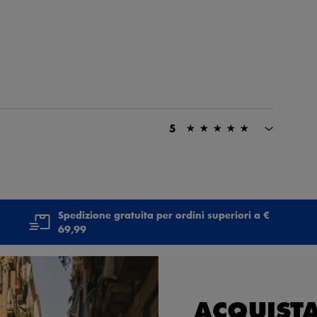
5
Spedizione gratuita per ordini superiori a €
69,99
ACQUISTA