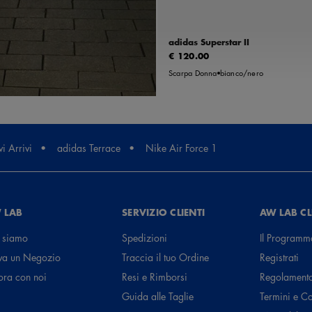
38 2/3
39 1/3
40
40
adidas Superstar II
€ 120.00
Scarpa Donna
bianco/nero
i Arrivi
adidas Terrace
Nike Air Force 1
 LAB
SERVIZIO CLIENTI
AW LAB C
 siamo
Spedizioni
Il Programm
va un Negozio
Traccia il tuo Ordine
Registrati
ora con noi
Resi e Rimborsi
Regolament
Guida alle Taglie
Termini e C