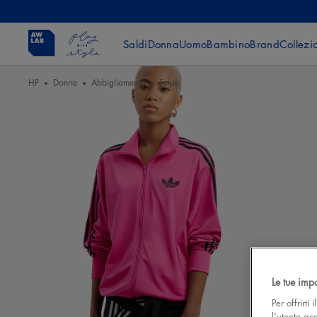
Saldi
Donna
Uomo
Bambino
Brand
Collezi
HP
Donna
Abbigliamento
Felpe
Le tue imp
Per offrirti
l'utente ac