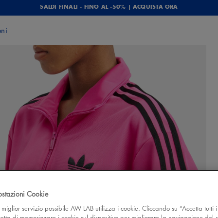
SALDI FINALI - FINO AL -50% | ACQUISTA ORA
oni
ostazioni Cookie
 il miglior servizio possibile AW LAB utilizza i cookie. Cliccando su “Accetta tutti i
cetta di memorizzare i cookie sul dispositivo per migliorare la navigazione del s